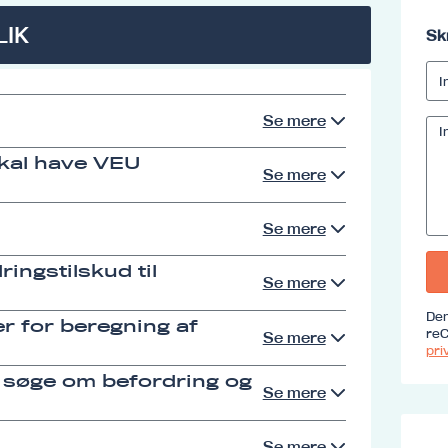
LIK
Sk
Se mere
skal have VEU
Se mere
Se mere
ingstilskud til
Se mere
Den
r for beregning af
reC
Se mere
priv
 søge om befordring og
Se mere
Se mere