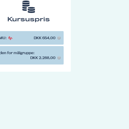
Kursuspris
MU:
DKK 654,00
den for målgruppe:
DKK 2.288,00