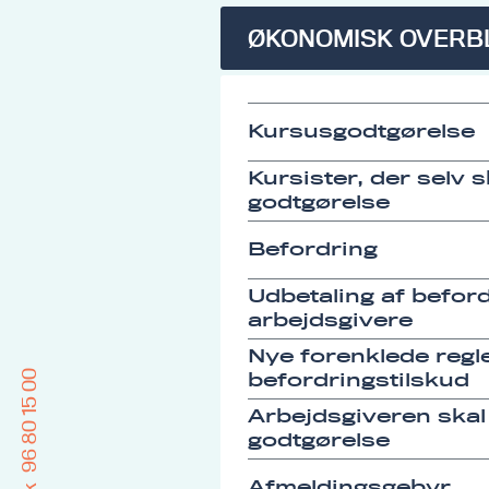
ØKONOMISK OVERB
Kursusgodtgørelse
Kursister, der selv 
godtgørelse
Befordring
Udbetaling af befordr
arbejdsgivere
Nye forenklede regle
96 80 15 00
befordringstilskud
Arbejdsgiveren skal
godtgørelse
Afmeldingsgebyr