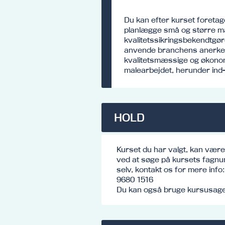
Du kan efter kurset foretag
planlægge små og større ma
kvalitetssikringsbekendtgø
anvende branchens anerken
kvalitetsmæssige og økonom
malearbejdet, herunder ind-
HOLD
Kurset du har valgt, kan vær
ved at søge på kursets fagnu
selv, kontakt os for mere inf
9680 1516
Du kan også bruge kursusagen