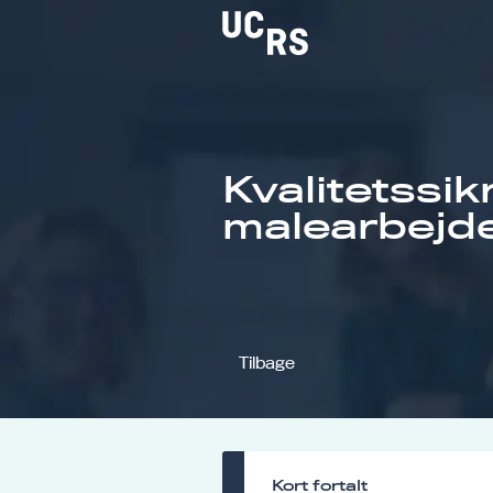
Kvalitetssik
Om UCRS
malearbejd
Bliv faglært
Kursus
Tilbage
Kort fortalt