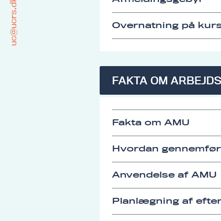
uc@ucrs.dk
Overnatning på kurs
FAKTA OM ARBEJD
Fakta om AMU
Hvordan gennemfø
Anvendelse af AMU
Planlægning af eft