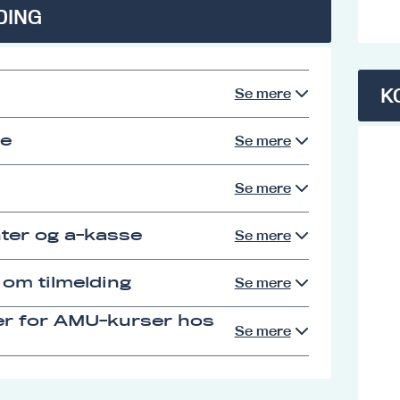
DING
K
Se mere
se
Se mere
Se mere
ter og a-kasse
Se mere
 om tilmelding
Se mere
er for AMU-kurser hos
Se mere