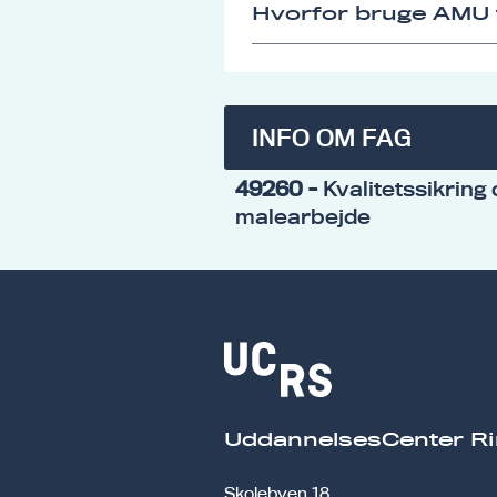
Hvorfor bruge AMU t
INFO OM FAG
49260
- Kvalitetssikring
malearbejde
UddannelsesCenter Ri
Skolebyen 18