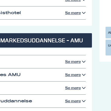
isthotel
Se mere
A
SMARKEDSUDDANNELSE - AMU
U
Se mere
res AMU
Se mere
Se mere
eruddannelse
Se mere