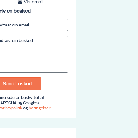
Vis email
kursus@ucrs.dk
riv en besked
Send besked
ne side er beskyttet af
APTCHA og Googles
atlivspolitik
og
betingelser
.