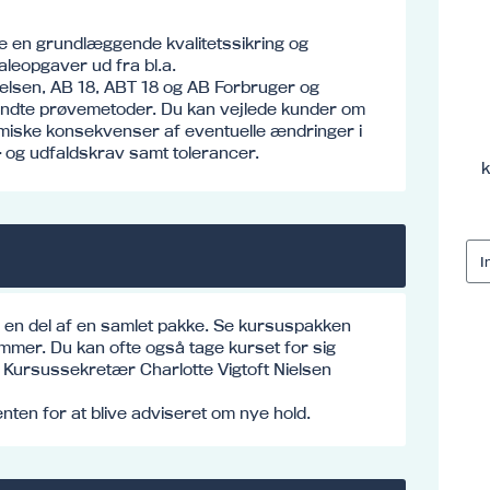
e en grundlæggende kvalitetssikring og
leopgaver ud fra bl.a.
relsen, AB 18, ABT 18 og AB Forbruger og
dte prøvemetoder. Du kan vejlede kunder om
iske konsekvenser af eventuelle ændringer i
 og udfaldskrav samt tolerancer.
k
e en del af en samlet pakke. Se kursuspakken
mmer. Du kan ofte også tage kurset for sig
o: Kursussekretær Charlotte Vigtoft Nielsen
ten for at blive adviseret om nye hold.