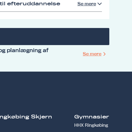
il efteruddannelse
Se mere
 og planlægning af
Se mere
ngkøbing Skjern
Gymnasier
HHX Ringkøbing