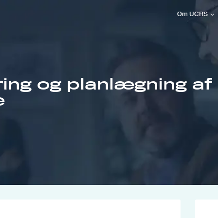
Om UCRS
ring og planlægning af
e