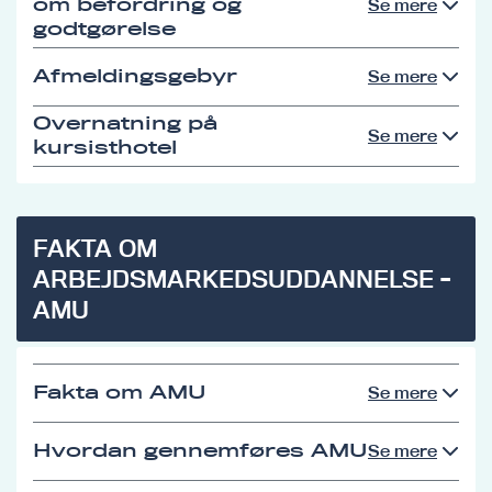
om befordring og
Se mere
godtgørelse
Afmeldingsgebyr
Se mere
Overnatning på
Se mere
kursisthotel
FAKTA OM
ARBEJDSMARKEDSUDDANNELSE -
AMU
Fakta om AMU
Se mere
Hvordan gennemføres AMU
Se mere