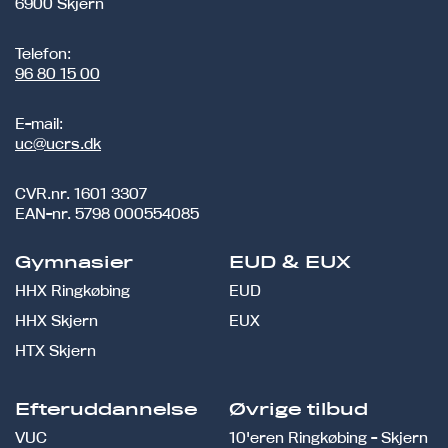
6900 Skjern
Telefon:
96 80 15 00
E-mail:
uc@ucrs.dk
CVR.nr.
1601 3307
EAN-nr.
5798 000554085
Gymnasier
EUD & EUX
HHX Ringkøbing
EUD
HHX Skjern
EUX
HTX Skjern
Efteruddannelse
Øvrige tilbud
VUC
10'eren Ringkøbing - Skjern