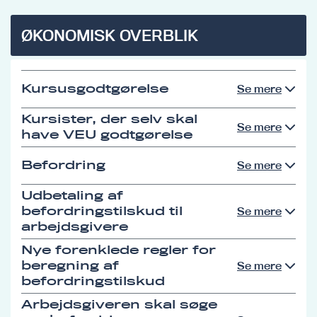
ØKONOMISK OVERBLIK
Kursusgodtgørelse
Se mere
Kursister, der selv skal
Se mere
have VEU godtgørelse
Befordring
Se mere
Udbetaling af
befordringstilskud til
Se mere
arbejdsgivere
Nye forenklede regler for
beregning af
Se mere
befordringstilskud
Arbejdsgiveren skal søge