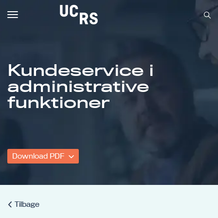
Toggle
navigation
Kundeservice i
administrative
Om UCRS
funktioner
Bliv faglært
Kursus
Download PDF
Tilbage