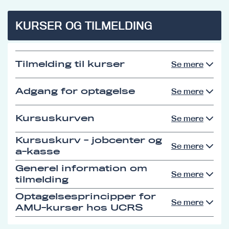
KURSER OG TILMELDING
Tilmelding til kurser
Se mere
Adgang for optagelse
Se mere
Kursuskurven
Se mere
Kursuskurv - jobcenter og
Se mere
a-kasse
Generel information om
Se mere
tilmelding
Optagelsesprincipper for
Se mere
AMU-kurser hos UCRS