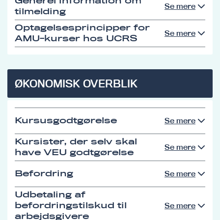
Generel information om
Se mere
tilmelding
Optagelsesprincipper for
Se mere
AMU-kurser hos UCRS
ØKONOMISK OVERBLIK
Kursusgodtgørelse
Se mere
Kursister, der selv skal
Se mere
have VEU godtgørelse
Befordring
Se mere
Udbetaling af
befordringstilskud til
Se mere
arbejdsgivere