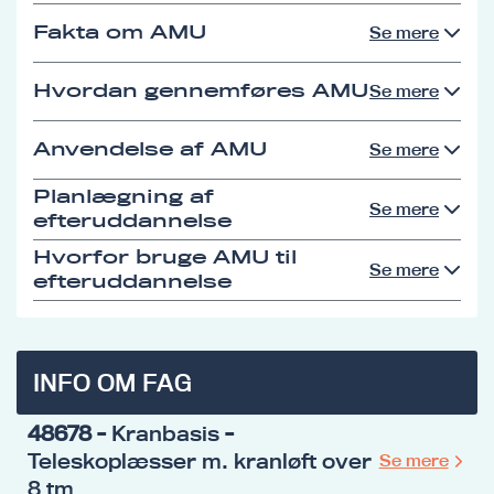
Fakta om AMU
Se mere
Hvordan gennemføres AMU
Se mere
Anvendelse af AMU
Se mere
Planlægning af
Se mere
efteruddannelse
Hvorfor bruge AMU til
Se mere
efteruddannelse
INFO OM FAG
48678
- Kranbasis -
Teleskoplæsser m. kranløft over
Se mere
8 tm