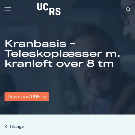
Toggle
navigation
Kranbasis -
Teleskoplæsser m.
Om UCRS
kranløft over 8 tm
Bliv faglært
Kursus
Download PDF
Tilbage