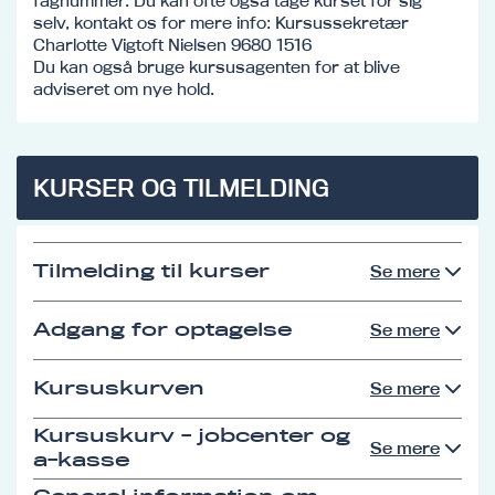
fagnummer. Du kan ofte også tage kurset for sig
selv, kontakt os for mere info: Kursussekretær
Charlotte Vigtoft Nielsen 9680 1516
Du kan også bruge kursusagenten for at blive
adviseret om nye hold.
KURSER OG TILMELDING
Tilmelding til kurser
Se mere
Adgang for optagelse
Se mere
Kursuskurven
Se mere
Kursuskurv - jobcenter og
Se mere
a-kasse