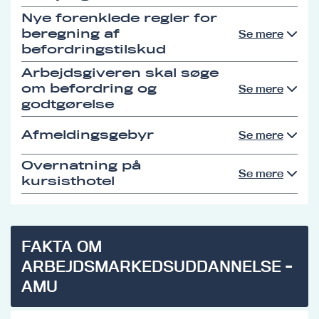
Nye forenklede regler for
beregning af
Se mere
befordringstilskud
Arbejdsgiveren skal søge
om befordring og
Se mere
godtgørelse
Afmeldingsgebyr
Se mere
Overnatning på
Se mere
kursisthotel
FAKTA OM
ARBEJDSMARKEDSUDDANNELSE -
AMU