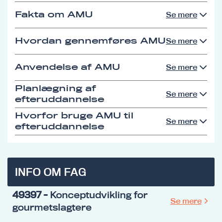
Fakta om AMU
Se mere
Hvordan gennemføres AMU
Se mere
Anvendelse af AMU
Se mere
Planlægning af
Se mere
efteruddannelse
Hvorfor bruge AMU til
Se mere
efteruddannelse
INFO OM FAG
49397
- Konceptudvikling for
Se mere
gourmetslagtere