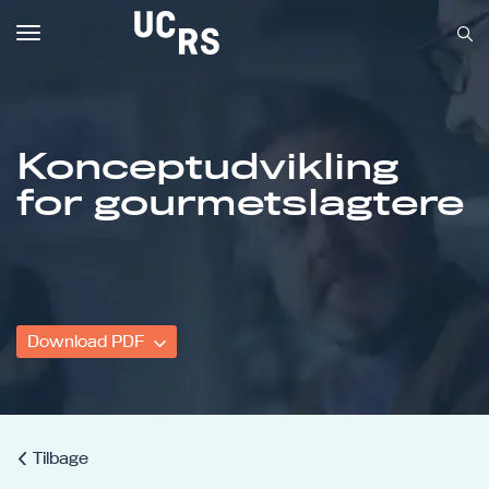
Toggle
navigation
Konceptudvikling
Om UCRS
for gourmetslagtere
Bliv faglært
Kursus
Download PDF
Tilbage