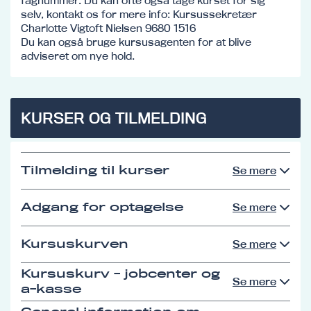
fagnummer. Du kan ofte også tage kurset for sig
selv, kontakt os for mere info: Kursussekretær
Charlotte Vigtoft Nielsen 9680 1516
Du kan også bruge kursusagenten for at blive
adviseret om nye hold.
KURSER OG TILMELDING
Tilmelding til kurser
Se mere
Adgang for optagelse
Se mere
Kursuskurven
Se mere
Kursuskurv - jobcenter og
Se mere
a-kasse