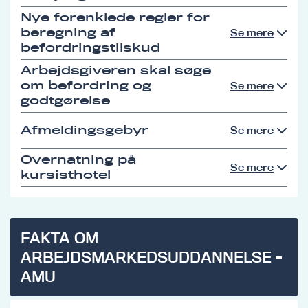
Nye forenklede regler for
beregning af
Se mere
befordringstilskud
Arbejdsgiveren skal søge
om befordring og
Se mere
godtgørelse
Afmeldingsgebyr
Se mere
Overnatning på
Se mere
kursisthotel
FAKTA OM
ARBEJDSMARKEDSUDDANNELSE -
AMU