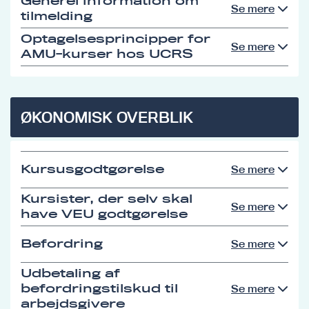
Generel information om
Se mere
tilmelding
Optagelsesprincipper for
Se mere
AMU-kurser hos UCRS
ØKONOMISK OVERBLIK
Kursusgodtgørelse
Se mere
Kursister, der selv skal
Se mere
have VEU godtgørelse
Befordring
Se mere
Udbetaling af
befordringstilskud til
Se mere
arbejdsgivere