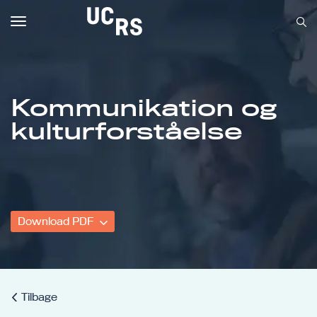
Toggle
navigation
Kommunikation og
Om UCRS
kulturforståelse
Bliv faglært
Kursus
Download PDF
Tilbage