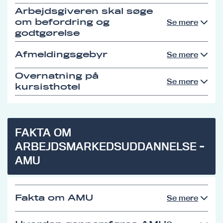
Arbejdsgiveren skal søge
om befordring og
Se mere
godtgørelse
Afmeldingsgebyr
Se mere
Overnatning på
Se mere
kursisthotel
FAKTA OM
ARBEJDSMARKEDSUDDANNELSE -
AMU
Fakta om AMU
Se mere