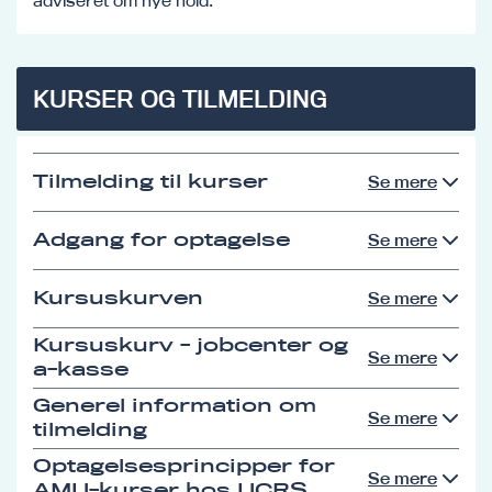
adviseret om nye hold.
KURSER OG TILMELDING
Tilmelding til kurser
Se mere
Adgang for optagelse
Se mere
Kursuskurven
Se mere
Kursuskurv - jobcenter og
Se mere
a-kasse
Generel information om
Se mere
tilmelding
Optagelsesprincipper for
Se mere
AMU-kurser hos UCRS