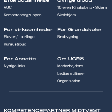
Efteruddannelse
Øvrige tilbud
VUC
10'eren Ringkøbing - Skjern
Kompetencegruppen
Skolehjem
For virksomheder
For Grundskoler
Elever / Lærlinge
Brobygning
Kursustilbud
For Ansatte
Om UCRS
Nyttige links
Medarbejdere
Ledige stillinger
Organisation
KOMPETENCEPARTNER MIDTVEST