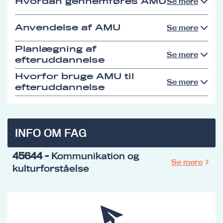
Hvordan gennemføres AMU
Se mere
Anvendelse af AMU
Se mere
Planlægning af
Se mere
efteruddannelse
Hvorfor bruge AMU til
Se mere
efteruddannelse
INFO OM FAG
45644
- Kommunikation og
Se mere
kulturforståelse