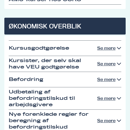
ØKONOMISK OVERBLIK
Kursusgodtgørelse
Se mere
Kursister, der selv skal
Se mere
have VEU godtgørelse
Befordring
Se mere
Udbetaling af
befordringstilskud til
Se mere
arbejdsgivere
Nye forenklede regler for
beregning af
Se mere
befordringstilskud