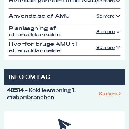
Hvordan gennemføres AMU
Se mere
Anvendelse af AMU
Se mere
Planlægning af
Se mere
efteruddannelse
Hvorfor bruge AMU til
Se mere
efteruddannelse
INFO OM FAG
48514
- Kokillestøbning 1,
Se mere
støberibranchen