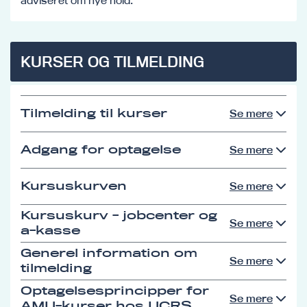
adviseret om nye hold.
KURSER OG TILMELDING
Tilmelding til kurser
Se mere
Adgang for optagelse
Se mere
Kursuskurven
Se mere
Kursuskurv - jobcenter og
Se mere
a-kasse
Generel information om
Se mere
tilmelding
Optagelsesprincipper for
Se mere
AMU-kurser hos UCRS