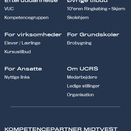
Efteruddannelse
Øvrige tilbud
VUC
10'eren Ringkøbing - Skjern
Kompetencegruppen
Skolehjem
For virksomheder
For Grundskoler
Elever / Lærlinge
Brobygning
Kursustilbud
For Ansatte
Om UCRS
Nyttige links
Medarbejdere
Ledige stillinger
Organisation
KOMPETENCEPARTNER MIDTVEST