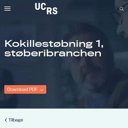
Toggle
navigation
Kokillestøbning 1,
Om UCRS
støberibranchen
Bliv faglært
Kursus
Download PDF
Tilbage