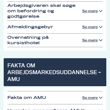
Arbejdsgiveren skal søge
om befordring og
Se mere
godtgørelse
Afmeldingsgebyr
Se mere
Overnatning på
Se mere
kursisthotel
FAKTA OM
ARBEJDSMARKEDSUDDANNELSE -
AMU
Fakta om AMU
Se mere