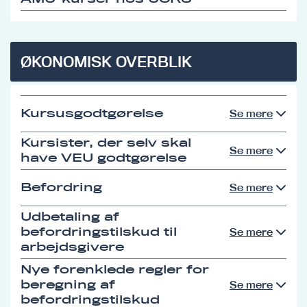
ØKONOMISK OVERBLIK
Kursusgodtgørelse
Se mere
Kursister, der selv skal
Se mere
have VEU godtgørelse
Befordring
Se mere
Udbetaling af
befordringstilskud til
Se mere
arbejdsgivere
Nye forenklede regler for
beregning af
Se mere
befordringstilskud