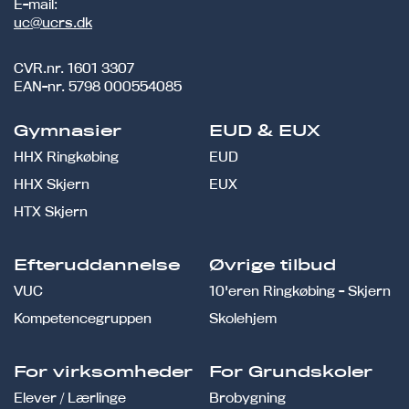
E-mail:
uc@ucrs.dk
CVR.nr.
1601 3307
EAN-nr.
5798 000554085
Gymnasier
EUD & EUX
HHX Ringkøbing
EUD
HHX Skjern
EUX
HTX Skjern
Efteruddannelse
Øvrige tilbud
VUC
10'eren Ringkøbing - Skjern
Kompetencegruppen
Skolehjem
For virksomheder
For Grundskoler
Elever / Lærlinge
Brobygning