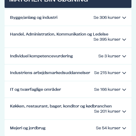
filtrere
kurser
på
efter
kurserne
ud
Bygge/anlæg og industri
i
fra
kursuslisten
det/de
på
søgte
Handel, Administration, Kommunikation og Ledelse
siden.
ord.
Når
værdier
vælges
Individuel kompetencevurdering
i
dette
filter,
Industriens arbejdsmarkedsuddannelser
opdateres
kursuslisten
IT og tværfaglige områder
på
siden,
ud
Køkken, restaurant, bager, konditor og kødbranchen
fra
den
indtastede
filtrering.
Mejeri og jordbrug