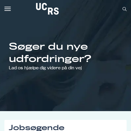
Toggle
navigation
Søger du nye
Om UCRS
udfordringer?
Bliv faglært
Lad os hjælpe dig videre på din vej
Kursus
Jobsøgende