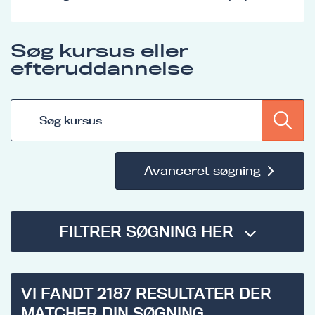
Søg kursus eller
efteruddannelse
Søgning
i
dette
filter
omdirigerer
Avanceret søgning
til
en
side
Indeholder
med
FILTRER SØGNING HER
flere
alle
felter
aktuelle
til
kurser,
at
samt
præcisere
filtrerer
VI FANDT
2187
RESULTATER DER
og
disse
MATCHER DIN SØGNING