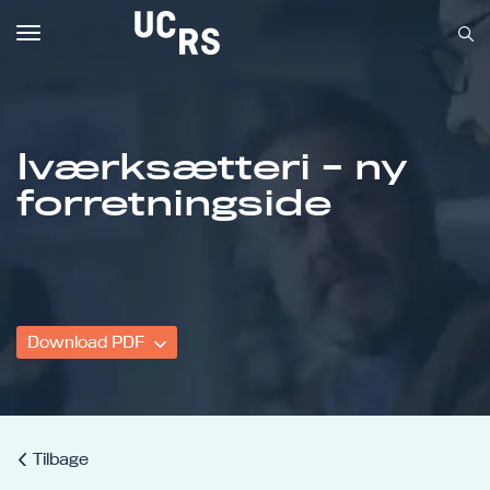
Toggle
navigation
Iværksætteri - ny
Om UCRS
forretningside
Bliv faglært
Kursus
Download PDF
Tilbage