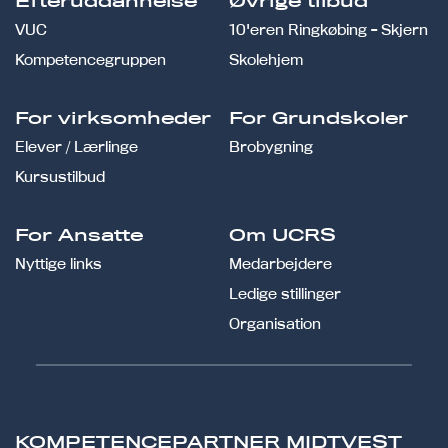
Efteruddannelse
Øvrige tilbud
VUC
10'eren Ringkøbing - Skjern
Kompetencegruppen
Skolehjem
For virksomheder
For Grundskoler
Elever / Lærlinge
Brobygning
Kursustilbud
For Ansatte
Om UCRS
Nyttige links
Medarbejdere
Ledige stillinger
Organisation
KOMPETENCEPARTNER MIDTVEST