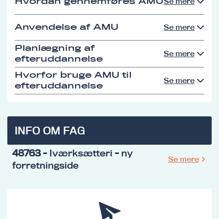
Hvordan gennemføres AMU
Se mere
Anvendelse af AMU
Se mere
Planlægning af
Se mere
efteruddannelse
Hvorfor bruge AMU til
Se mere
efteruddannelse
INFO OM FAG
48763
- Iværksætteri - ny
Se mere
forretningside