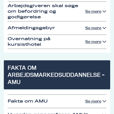
Arbejdsgiveren skal søge
om befordring og
Se mere
godtgørelse
Afmeldingsgebyr
Se mere
Overnatning på
Se mere
kursisthotel
FAKTA OM
ARBEJDSMARKEDSUDDANNELSE -
AMU
Fakta om AMU
Se mere