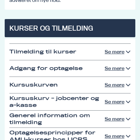
adviseret om nye hold.
KURSER OG TILMELDING
Tilmelding til kurser
Se mere
Adgang for optagelse
Se mere
Kursuskurven
Se mere
Kursuskurv - jobcenter og
Se mere
a-kasse
Generel information om
Se mere
tilmelding
Optagelsesprincipper for
Se mere
AMU-kurser hos UCRS