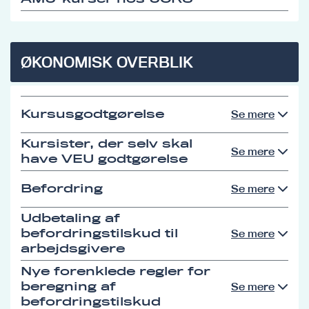
ØKONOMISK OVERBLIK
Kursusgodtgørelse
Se mere
Kursister, der selv skal
Se mere
have VEU godtgørelse
Befordring
Se mere
Udbetaling af
befordringstilskud til
Se mere
arbejdsgivere
Nye forenklede regler for
beregning af
Se mere
befordringstilskud