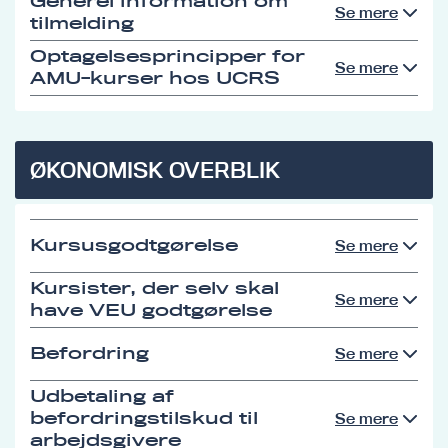
Generel information om
Se mere
tilmelding
Optagelsesprincipper for
Se mere
AMU-kurser hos UCRS
ØKONOMISK OVERBLIK
Kursusgodtgørelse
Se mere
Kursister, der selv skal
Se mere
have VEU godtgørelse
Befordring
Se mere
Udbetaling af
befordringstilskud til
Se mere
arbejdsgivere