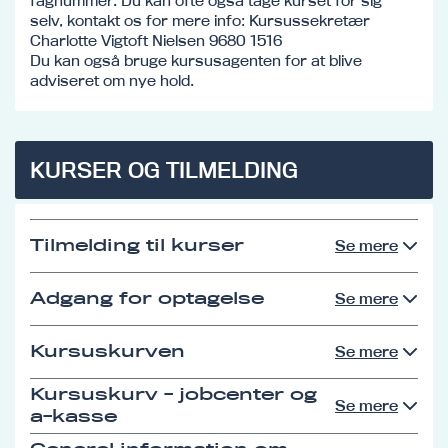
fagnummer. Du kan ofte også tage kurset for sig
selv, kontakt os for mere info: Kursussekretær
Charlotte Vigtoft Nielsen 9680 1516
Du kan også bruge kursusagenten for at blive
adviseret om nye hold.
KURSER OG TILMELDING
Tilmelding til kurser
Se mere
Adgang for optagelse
Se mere
Kursuskurven
Se mere
Kursuskurv - jobcenter og
Se mere
a-kasse