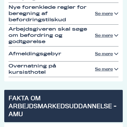
Nye forenklede regler for
beregning af
Se mere
befordringstilskud
Arbejdsgiveren skal søge
om befordring og
Se mere
godtgørelse
Afmeldingsgebyr
Se mere
Overnatning på
Se mere
kursisthotel
FAKTA OM
ARBEJDSMARKEDSUDDANNELSE -
AMU