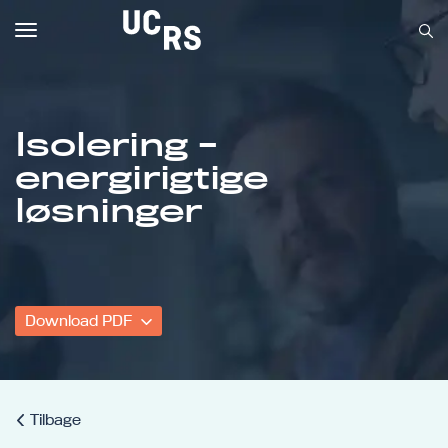
Toggle
navigation
Isolering -
energirigtige
Om UCRS
løsninger
Bliv faglært
Kursus
Download PDF
Tilbage