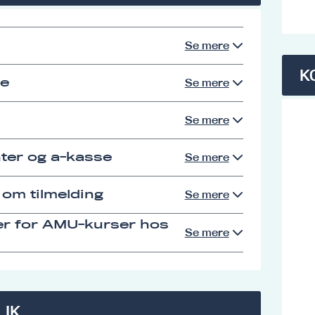
Se mere
K
se
Se mere
Se mere
ter og a-kasse
Se mere
 om tilmelding
Se mere
er for AMU-kurser hos
Se mere
LIK