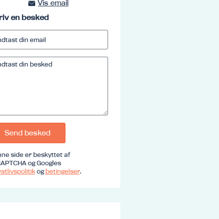
Vis email
kursus@ucrs.dk
riv en besked
Send besked
ne side er beskyttet af
APTCHA og Googles
atlivspolitik
og
betingelser
.