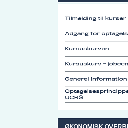
Tilmelding til kurser
Adgang for optagel
Kursuskurven
Kursuskurv - jobcen
Generel information
Optagelsesprincipp
UCRS
ØKONOMISK OVERB