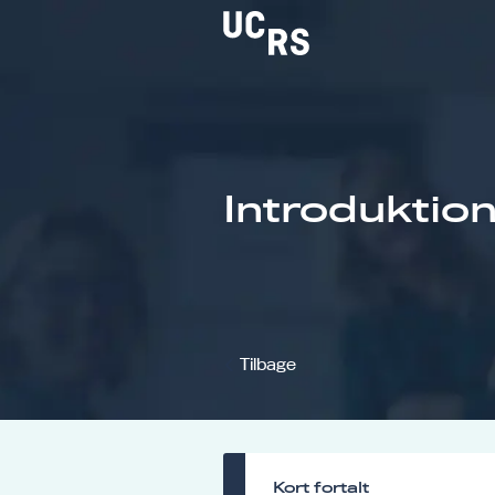
Om UCRS
Introduktion
Bliv faglært
Kursus
Tilbage
Kort fortalt