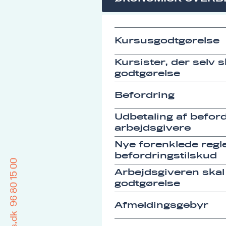
Kursusgodtgørelse
Kursister, der selv 
godtgørelse
Befordring
Udbetaling af befordr
arbejdsgivere
Nye forenklede regle
befordringstilskud
96 80 15 00
Arbejdsgiveren skal
godtgørelse
Afmeldingsgebyr