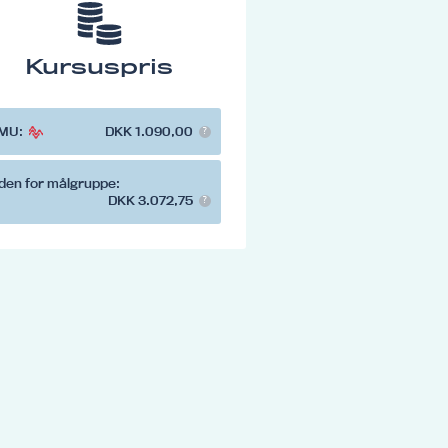
Kursuspris
MU:
DKK 1.090,00
den for målgruppe:
DKK 3.072,75