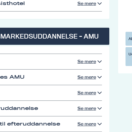
isthotel
Se mere
SMARKEDSUDDANNELSE - AMU
A
U
Se mere
res AMU
Se mere
Se mere
eruddannelse
Se mere
il efteruddannelse
Se mere