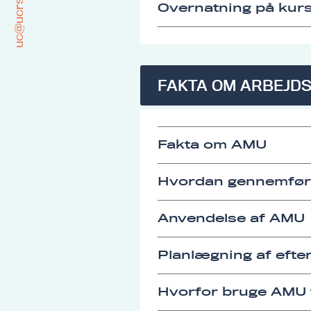
uc@ucrs.dk
Overnatning på kurs
FAKTA OM ARBEJD
Fakta om AMU
Hvordan gennemfø
Anvendelse af AMU
Planlægning af eft
Hvorfor bruge AMU t