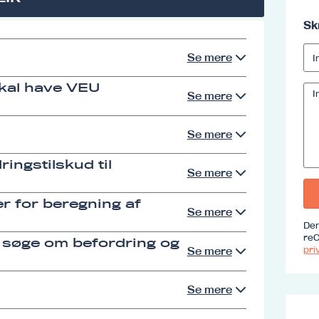
Sk
Se mere
skal have VEU
Se mere
Se mere
ingstilskud til
Se mere
r for beregning af
Se mere
Den
reC
 søge om befordring og
priv
Se mere
Se mere