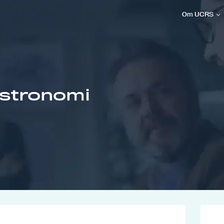
Om UCRS
astronomi