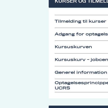
KURSER OG TILMEL
Tilmelding til kurser
Adgang for optagel
Kursuskurven
Kursuskurv - jobcen
Generel information
Optagelsesprincipp
UCRS