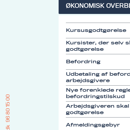
ØKONOMISK OVERB
Kursusgodtgørelse
Kursister, der selv 
godtgørelse
Befordring
Udbetaling af befordr
arbejdsgivere
Nye forenklede regle
befordringstilskud
96 80 15 00
Arbejdsgiveren skal
godtgørelse
Afmeldingsgebyr