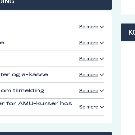
DING
Se mere
K
se
Se mere
Se mere
ter og a-kasse
Se mere
 om tilmelding
Se mere
er for AMU-kurser hos
Se mere