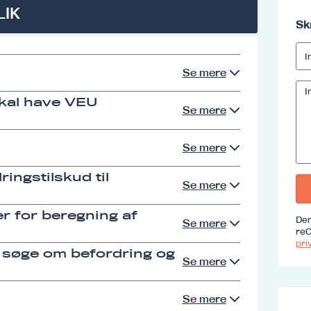
LIK
Sk
Se mere
skal have VEU
Se mere
Se mere
ingstilskud til
Se mere
r for beregning af
Den
Se mere
reC
priv
 søge om befordring og
Se mere
Se mere