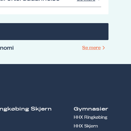
onomi
Se mere
ngkøbing Skjern
Gymnasier
HHX Ringkøbing
HHX Skjern