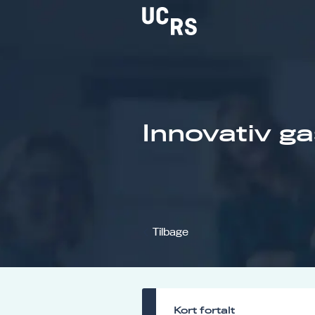
Om UCRS
Innovativ g
Bliv faglært
Kursus
Tilbage
Kort fortalt