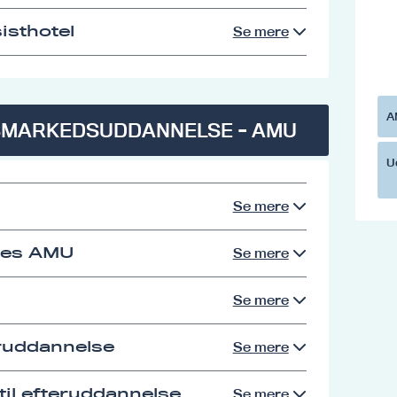
isthotel
Se mere
A
SMARKEDSUDDANNELSE - AMU
U
Se mere
res AMU
Se mere
Se mere
eruddannelse
Se mere
il efteruddannelse
Se mere