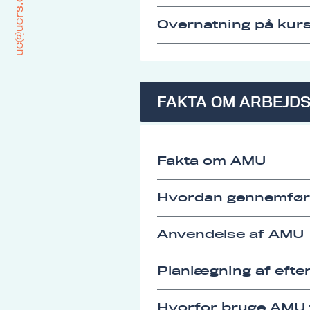
uc@ucrs.dk
Overnatning på kurs
FAKTA OM ARBEJD
Fakta om AMU
Hvordan gennemfø
Anvendelse af AMU
Planlægning af eft
Hvorfor bruge AMU t