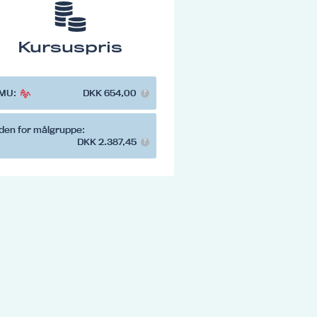
Kursuspris
MU:
DKK 654,00
den for målgruppe:
DKK 2.387,45