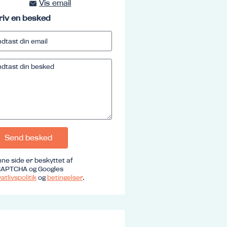
Vis email
kursus@ucrs.dk
riv en besked
Send besked
ne side er beskyttet af
APTCHA og Googles
atlivspolitik
og
betingelser
.