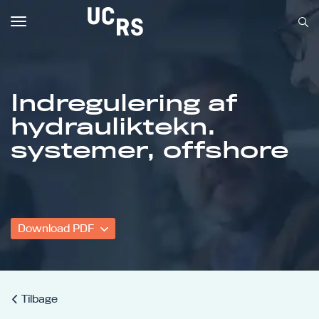
Toggle
navigation
Indregulering af
hydrauliktekn.
Om UCRS
systemer, offshore
Bliv faglært
Kursus
Download PDF
Tilbage