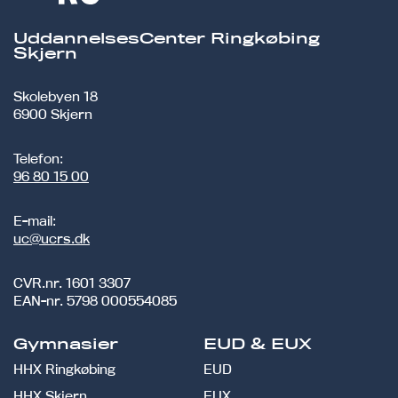
UddannelsesCenter Ringkøbing
Skjern
Skolebyen 18
6900 Skjern
Telefon:
96 80 15 00
E-mail:
uc@ucrs.dk
CVR.nr.
1601 3307
EAN-nr.
5798 000554085
Gymnasier
EUD & EUX
HHX Ringkøbing
EUD
HHX Skjern
EUX