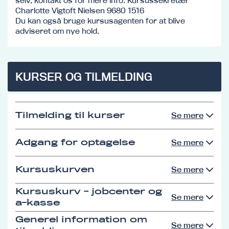
selv, kontakt os for mere info: Kursussekretær
Charlotte Vigtoft Nielsen 9680 1516
Du kan også bruge kursusagenten for at blive
adviseret om nye hold.
KURSER OG TILMELDING
Tilmelding til kurser
Se mere
Adgang for optagelse
Se mere
Kursuskurven
Se mere
Kursuskurv - jobcenter og
Se mere
a-kasse
Generel information om
Se mere