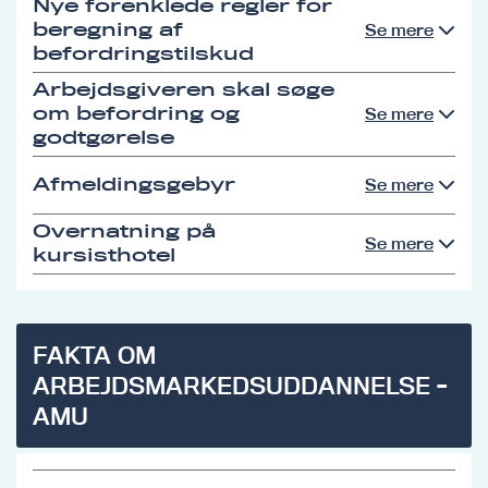
Nye forenklede regler for
beregning af
Se mere
befordringstilskud
Arbejdsgiveren skal søge
om befordring og
Se mere
godtgørelse
Afmeldingsgebyr
Se mere
Overnatning på
Se mere
kursisthotel
FAKTA OM
ARBEJDSMARKEDSUDDANNELSE -
AMU