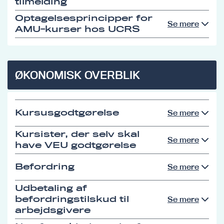
tilmelding
Optagelsesprincipper for
Se mere
AMU-kurser hos UCRS
ØKONOMISK OVERBLIK
Kursusgodtgørelse
Se mere
Kursister, der selv skal
Se mere
have VEU godtgørelse
Befordring
Se mere
Udbetaling af
befordringstilskud til
Se mere
arbejdsgivere