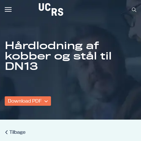
Toggle
navigation
Hårdlodning af
kobber og stål til
Om UCRS
DN13
Bliv faglært
Kursus
Download PDF
Tilbage