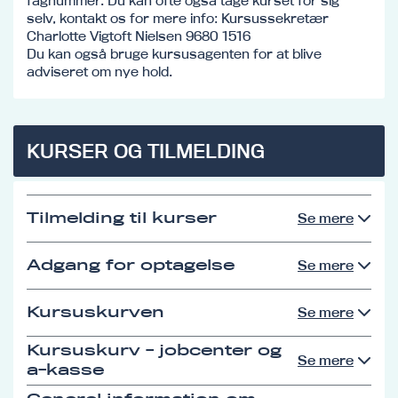
fagnummer. Du kan ofte også tage kurset for sig
selv, kontakt os for mere info: Kursussekretær
Charlotte Vigtoft Nielsen 9680 1516
Du kan også bruge kursusagenten for at blive
adviseret om nye hold.
KURSER OG TILMELDING
Tilmelding til kurser
Se mere
Adgang for optagelse
Se mere
Kursuskurven
Se mere
Kursuskurv - jobcenter og
Se mere
a-kasse