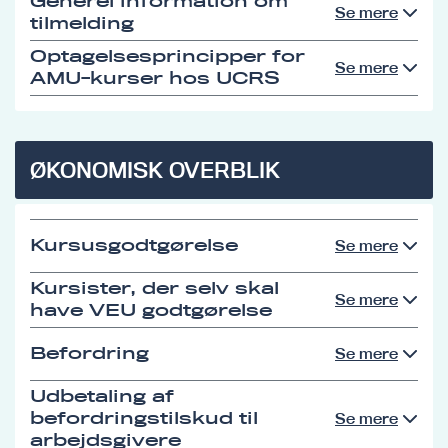
Generel information om
Se mere
tilmelding
Optagelsesprincipper for
Se mere
AMU-kurser hos UCRS
ØKONOMISK OVERBLIK
Kursusgodtgørelse
Se mere
Kursister, der selv skal
Se mere
have VEU godtgørelse
Befordring
Se mere
Udbetaling af
befordringstilskud til
Se mere
arbejdsgivere