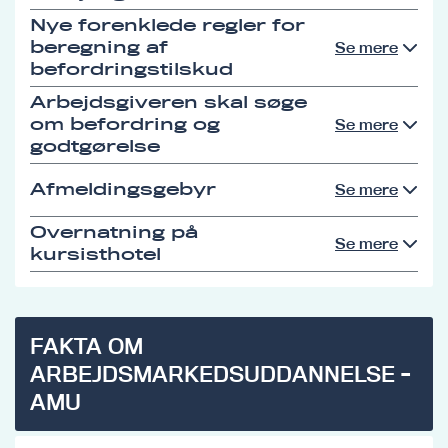
Nye forenklede regler for
beregning af
Se mere
befordringstilskud
Arbejdsgiveren skal søge
om befordring og
Se mere
godtgørelse
Afmeldingsgebyr
Se mere
Overnatning på
Se mere
kursisthotel
FAKTA OM
ARBEJDSMARKEDSUDDANNELSE -
AMU