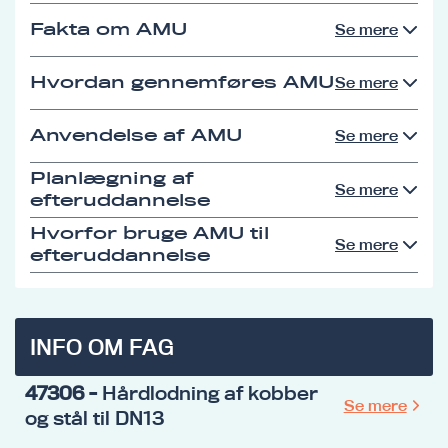
Fakta om AMU
Se mere
Hvordan gennemføres AMU
Se mere
Anvendelse af AMU
Se mere
Planlægning af
Se mere
efteruddannelse
Hvorfor bruge AMU til
Se mere
efteruddannelse
INFO OM FAG
47306
- Hårdlodning af kobber
Se mere
og stål til DN13