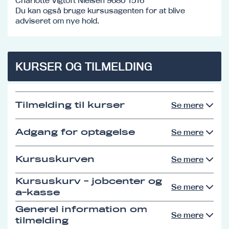
Charlotte Vigtoft Nielsen 9680 1516
Du kan også bruge kursusagenten for at blive
adviseret om nye hold.
KURSER OG TILMELDING
Tilmelding til kurser
Se mere
Adgang for optagelse
Se mere
Kursuskurven
Se mere
Kursuskurv - jobcenter og
Se mere
a-kasse
Generel information om
Se mere
tilmelding