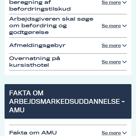
beregning af
Se mere
befordringstilskud
Arbejdsgiveren skal søge
om befordring og
Se mere
godtgørelse
Afmeldingsgebyr
Se mere
Overnatning på
Se mere
kursisthotel
FAKTA OM
ARBEJDSMARKEDSUDDANNELSE -
AMU
Fakta om AMU
Se mere