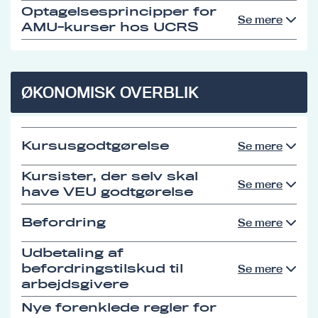
Optagelsesprincipper for
Se mere
AMU-kurser hos UCRS
ØKONOMISK OVERBLIK
Kursusgodtgørelse
Se mere
Kursister, der selv skal
Se mere
have VEU godtgørelse
Befordring
Se mere
Udbetaling af
befordringstilskud til
Se mere
arbejdsgivere
Nye forenklede regler for