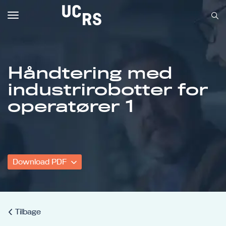
Toggle
navigation
Håndtering med
industrirobotter for
Om UCRS
operatører 1
Bliv faglært
Kursus
Download PDF
Tilbage