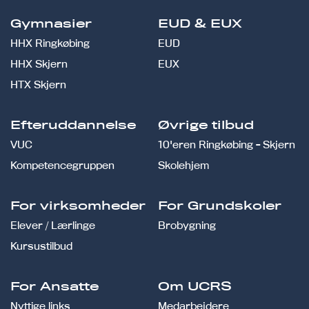
Gymnasier
EUD & EUX
HHX Ringkøbing
EUD
HHX Skjern
EUX
HTX Skjern
Efteruddannelse
Øvrige tilbud
VUC
10'eren Ringkøbing - Skjern
Kompetencegruppen
Skolehjem
For virksomheder
For Grundskoler
Elever / Lærlinge
Brobygning
Kursustilbud
For Ansatte
Om UCRS
Nyttige links
Medarbejdere