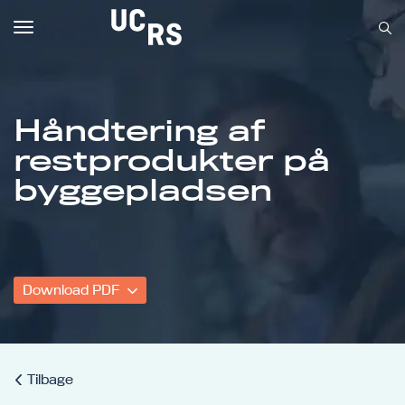
Toggle
navigation
Håndtering af
restprodukter på
Om UCRS
byggepladsen
Bliv faglært
Kursus
Download PDF
Tilbage