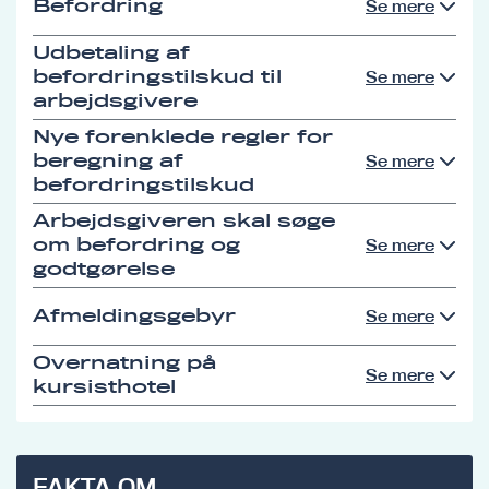
Befordring
Se mere
Udbetaling af
befordringstilskud til
Se mere
arbejdsgivere
Nye forenklede regler for
beregning af
Se mere
befordringstilskud
Arbejdsgiveren skal søge
om befordring og
Se mere
godtgørelse
Afmeldingsgebyr
Se mere
Overnatning på
Se mere
kursisthotel
FAKTA OM