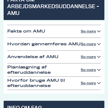
ARBEJDSMARKEDSUDDANNELSE -
AMU
Fakta om AMU
Se mere
Hvordan gennemføres AMU
Se mere
Anvendelse af AMU
Se mere
Planlægning af
Se mere
efteruddannelse
Hvorfor bruge AMU til
Se mere
efteruddannelse
INFO OM FAG