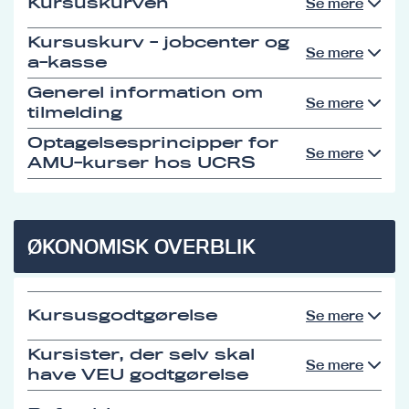
Kursuskurven
Se mere
Kursuskurv - jobcenter og
Se mere
a-kasse
Generel information om
Se mere
tilmelding
Optagelsesprincipper for
Se mere
AMU-kurser hos UCRS
ØKONOMISK OVERBLIK
Kursusgodtgørelse
Se mere
Kursister, der selv skal
Se mere
have VEU godtgørelse