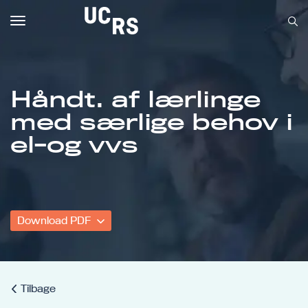
Toggle
navigation
Håndt. af lærlinge
med særlige behov i
Om UCRS
el-og vvs
Bliv faglært
Kursus
Download PDF
Tilbage