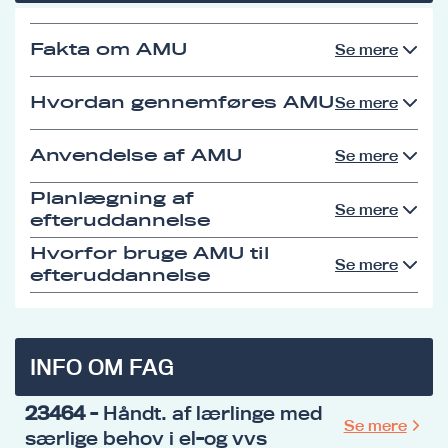
Fakta om AMU
Se mere
Hvordan gennemføres AMU
Se mere
Anvendelse af AMU
Se mere
Planlægning af
Se mere
efteruddannelse
Hvorfor bruge AMU til
Se mere
efteruddannelse
INFO OM FAG
23464
- Håndt. af lærlinge med
Se mere
særlige behov i el-og vvs