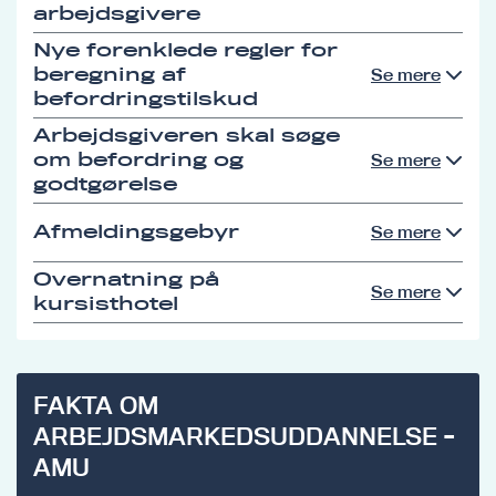
arbejdsgivere
Nye forenklede regler for
beregning af
Se mere
befordringstilskud
Arbejdsgiveren skal søge
om befordring og
Se mere
godtgørelse
Afmeldingsgebyr
Se mere
Overnatning på
Se mere
kursisthotel
FAKTA OM
ARBEJDSMARKEDSUDDANNELSE -
AMU