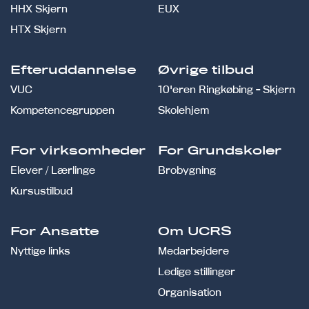
HHX Skjern
EUX
HTX Skjern
Efteruddannelse
Øvrige tilbud
VUC
10'eren Ringkøbing - Skjern
Kompetencegruppen
Skolehjem
For virksomheder
For Grundskoler
Elever / Lærlinge
Brobygning
Kursustilbud
For Ansatte
Om UCRS
Nyttige links
Medarbejdere
Ledige stillinger
Organisation