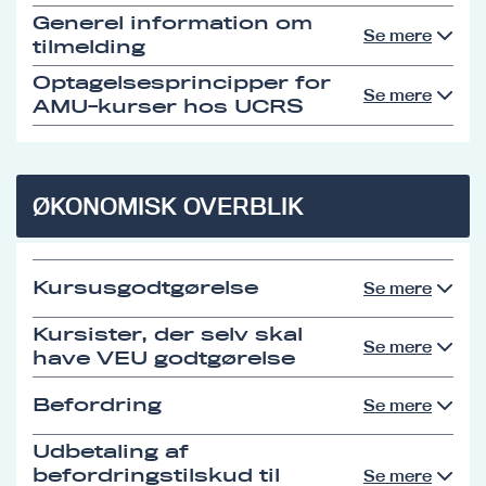
Generel information om
Se mere
tilmelding
Optagelsesprincipper for
Se mere
AMU-kurser hos UCRS
ØKONOMISK OVERBLIK
Kursusgodtgørelse
Se mere
Kursister, der selv skal
Se mere
have VEU godtgørelse
Befordring
Se mere
Udbetaling af
befordringstilskud til
Se mere