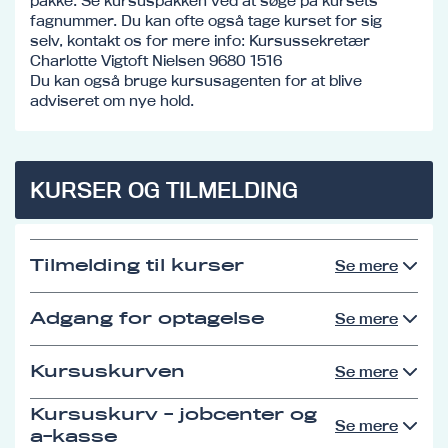
pakke. Se kursuspakken ved at søge på kursets
fagnummer. Du kan ofte også tage kurset for sig
selv, kontakt os for mere info: Kursussekretær
Charlotte Vigtoft Nielsen 9680 1516
Du kan også bruge kursusagenten for at blive
adviseret om nye hold.
KURSER OG TILMELDING
Tilmelding til kurser
Se mere
Adgang for optagelse
Se mere
Kursuskurven
Se mere
Kursuskurv - jobcenter og
Se mere
a-kasse