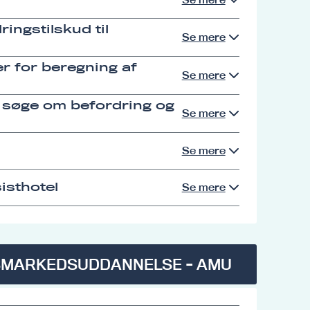
ingstilskud til
Se mere
r for beregning af
Se mere
 søge om befordring og
Se mere
Se mere
isthotel
Se mere
SMARKEDSUDDANNELSE - AMU