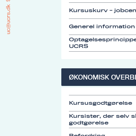
uc@ucrs.dk
Kursuskurv - jobcen
Generel information
Optagelsesprincipp
UCRS
ØKONOMISK OVERB
Kursusgodtgørelse
Kursister, der selv 
godtgørelse
Befordring