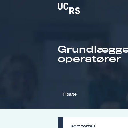
Grundlægge
Om UCRS
operatører
Bliv faglært
Kursus
Tilbage
Kort fortalt