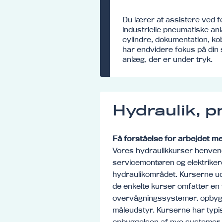
Du lærer at assistere ved fe
industrielle pneumatiske an
cylindre, dokumentation, k
har endvidere fokus på din
anlæg, der er under tryk.
Hydraulik, p
Få forståelse for arbejdet 
Vores hydraulikkurser henvend
servicemontøren og elektrikere
hydraulikområdet. Kurserne ud
de enkelte kurser omfatter en v
overvågningssystemer, opbygn
måleudstyr. Kurserne har typi
opbyggelsen af nye systemer a