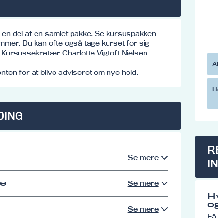
e en del af en samlet pakke. Se kursuspakken
mmer. Du kan ofte også tage kurset for sig
o: Kursussekretær Charlotte Vigtoft Nielsen
A
ten for at blive adviseret om nye hold.
U
DING
R
Se mere
I
se
Se mere
H
og
Se mere
Få 