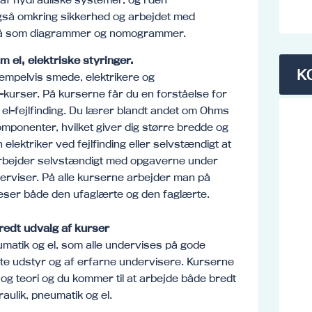
 omkring sikkerhed og arbejdet med
så som diagrammer og nomogrammer.
 el, elektriske styringer.
K
empelvis smede, elektrikere og
-kurser. På kurserne får du en forståelse for
l-fejlfinding. Du lærer blandt andet om Ohms
omponenter, hvilket giver dig større bredde og
n elektriker ved fejlfinding eller selvstændigt at
 arbejder selvstændigt med opgaverne under
erviser. På alle kurserne arbejder man på
odeser både den ufaglærte og den faglærte.
edt udvalg af kurser
umatik og el, som alle undervises på gode
ste udstyr og af erfarne undervisere. Kurserne
 og teori og du kommer til at arbejde både bredt
aulik, pneumatik og el.