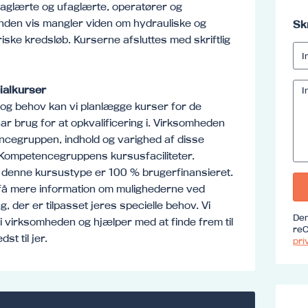
faglærte og ufaglærte, operatører og
 anden vis mangler viden om hydrauliske og
Sk
ske kredsløb. Kurserne afsluttes med skriftlig
ialkurser
og behov kan vi planlægge kurser for de
ar brug for at opkvalificering i. Virksomheden
cegruppen, indhold og varighed af disse
 Kompetencegruppens kursusfaciliteter.
 denne kursustype er 100 % brugerfinansieret.
 få mere information om mulighederne ved
 der er tilpasset jeres specielle behov. Vi
Den
virksomheden og hjælper med at finde frem til
reC
st til jer.
priv