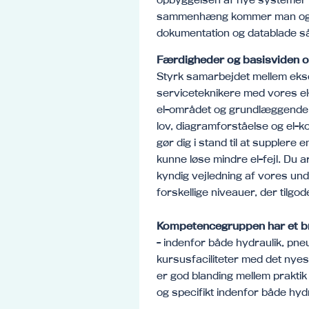
sammenhæng kommer man også
dokumentation og datablade 
Færdigheder og basisviden om
Styrk samarbejdet mellem eks
serviceteknikere med vores el
el-området og grundlæggende e
lov, diagramforståelse og el-k
gør dig i stand til at supplere e
kunne løse mindre el-fejl. Du
kyndig vejledning af vores und
forskellige niveauer, der tilg
Kompetencegruppen har et br
- indenfor både hydraulik, pne
kursusfaciliteter med det nye
er god blanding mellem praktik
og specifikt indenfor både hydr