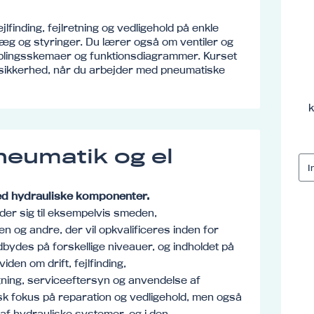
jlfinding, fejlretning og vedligehold på enkle
læg og styringer. Du lærer også om ventiler og
oblingsskemaer og funktionsdiagrammer. Kurset
 sikkerhed, når du arbejder med pneumatiske
k
neumatik og el
med hydrauliske komponenter.
er sig til eksempelvis smeden,
n og andre, der vil opkvalificeres inden for
bydes på forskellige niveauer, og indholdet på
iden om drift, fejlfinding,
ing, serviceeftersyn og anvendelse af
sk fokus på reparation og vedligehold, men også
f hydrauliske systemer, og i den