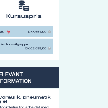
Kursuspris
MU:
DKK 654,00
den for målgruppe:
DKK 2.699,00
ELEVANT
NFORMATION
ydraulik, pneumatik
 el
forståelse for arbejdet med