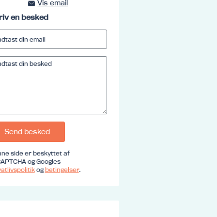
Vis email
kursus@ucrs.dk
riv en besked
Send besked
ne side er beskyttet af
APTCHA og Googles
atlivspolitik
og
betingelser
.