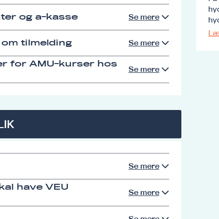
hy
ter og a-kasse
Se mere
hyd
Læ
 om tilmelding
Se mere
er for AMU-kurser hos
Se mere
LIK
Se mere
skal have VEU
Se mere
Se mere