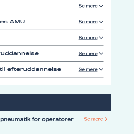
Se mere
res AMU
Se mere
Se mere
eruddannelse
Se mere
il efteruddannelse
Se mere
pneumatik for operatører
Se mere