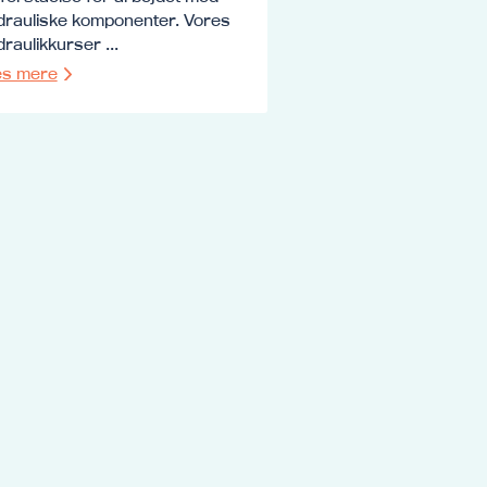
drauliske komponenter. Vores
raulikkurser ...
s mere