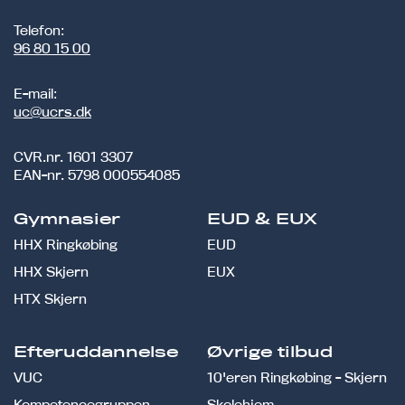
Telefon:
96 80 15 00
E-mail:
uc@ucrs.dk
CVR.nr.
1601 3307
EAN-nr.
5798 000554085
Gymnasier
EUD & EUX
HHX Ringkøbing
EUD
HHX Skjern
EUX
HTX Skjern
Efteruddannelse
Øvrige tilbud
VUC
10'eren Ringkøbing - Skjern
Kompetencegruppen
Skolehjem