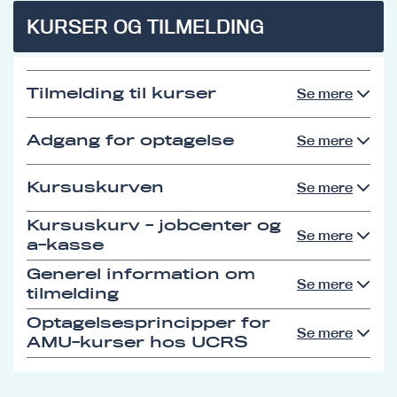
KURSER OG TILMELDING
Tilmelding til kurser
Se mere
Adgang for optagelse
Se mere
Kursuskurven
Se mere
Kursuskurv - jobcenter og
Se mere
a-kasse
Generel information om
Se mere
tilmelding
Optagelsesprincipper for
Se mere
AMU-kurser hos UCRS