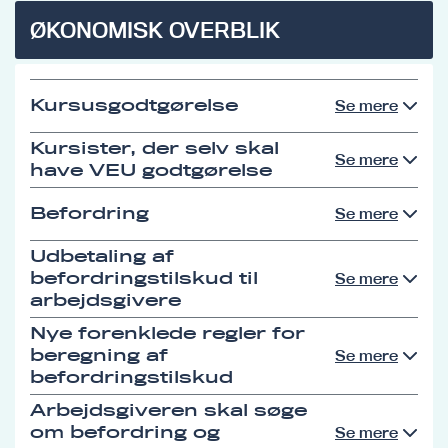
ØKONOMISK OVERBLIK
Kursusgodtgørelse
Se mere
Kursister, der selv skal
Se mere
have VEU godtgørelse
Befordring
Se mere
Udbetaling af
befordringstilskud til
Se mere
arbejdsgivere
Nye forenklede regler for
beregning af
Se mere
befordringstilskud
Arbejdsgiveren skal søge
om befordring og
Se mere