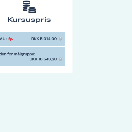
Kursuspris
MU:
DKK 5.014,00
den for målgruppe:
DKK 18.543,20