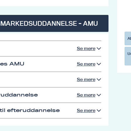
SMARKEDSUDDANNELSE - AMU
A
Se mere
U
res AMU
Se mere
Se mere
eruddannelse
Se mere
il efteruddannelse
Se mere