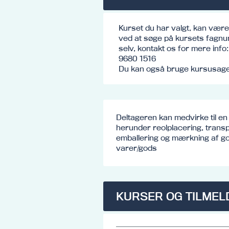
Kurset du har valgt, kan vær
ved at søge på kursets fagnu
selv, kontakt os for mere inf
9680 1516
Du kan også bruge kursusagen
Deltageren kan medvirke til en 
herunder reolplacering, trans
emballering og mærkning af go
varer/gods
KURSER OG TILMEL