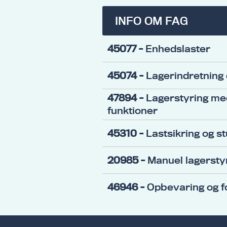
INFO OM FAG
45077
- Enhedslaster
45074
- Lagerindretning
47894
- Lagerstyring me
funktioner
45310
- Lastsikring og s
20985
- Manuel lagersty
46946
- Opbevaring og fo