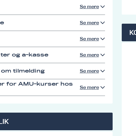
Se mere
se
Se mere
K
Se mere
ter og a-kasse
Se mere
 om tilmelding
Se mere
er for AMU-kurser hos
Se mere
LIK