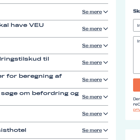
Sk
Se mere
skal have VEU
Se mere
Se mere
ingstilskud til
Se mere
r for beregning af
Se mere
 søge om befordring og
Se mere
Den
reC
priv
Se mere
isthotel
Se mere