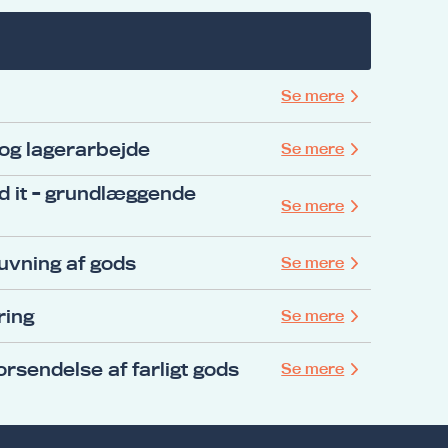
Se mere
 og lagerarbejde
Se mere
d it - grundlæggende
Se mere
tuvning af gods
Se mere
ring
Se mere
rsendelse af farligt gods
Se mere