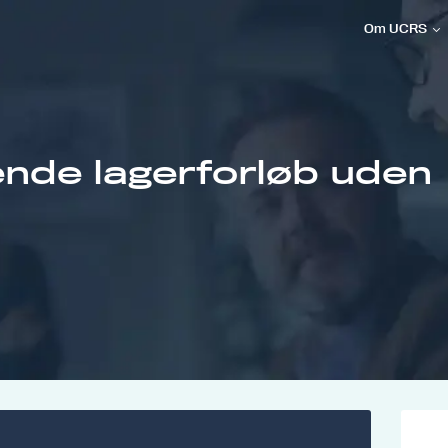
Om UCRS
nde lagerforløb uden