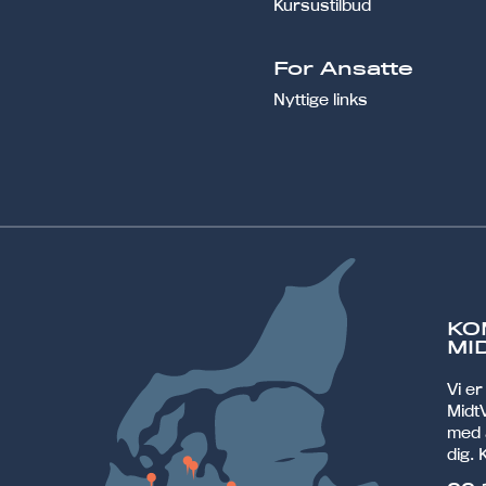
Kursustilbud
For Ansatte
Nyttige links
KO
MI
Vi e
MidtV
med 
dig. 