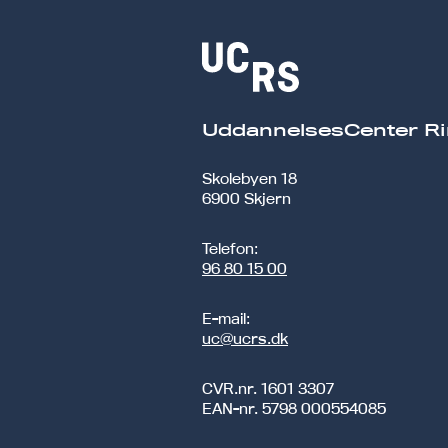
UddannelsesCenter Ri
Skolebyen 18
6900 Skjern
Telefon:
96 80 15 00
E-mail:
uc@ucrs.dk
CVR.nr.
1601 3307
EAN-nr.
5798 000554085