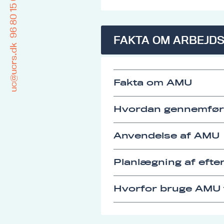
96 80 15 00
FAKTA OM ARBEJD
uc@ucrs.dk
Fakta om AMU
Hvordan gennemfø
Anvendelse af AMU
Planlægning af eft
Hvorfor bruge AMU t