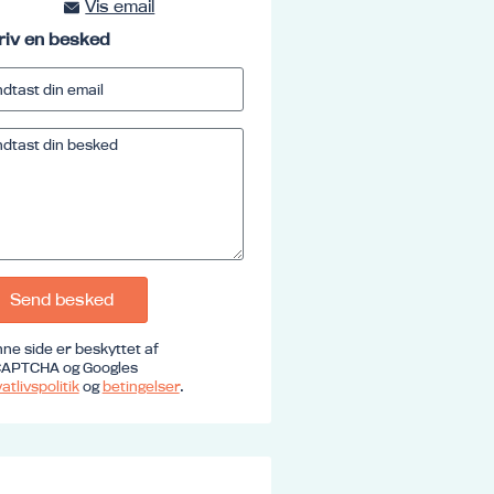
Vis email
kursus@ucrs.dk
riv en besked
Send besked
ne side er beskyttet af
APTCHA og Googles
atlivspolitik
og
betingelser
.