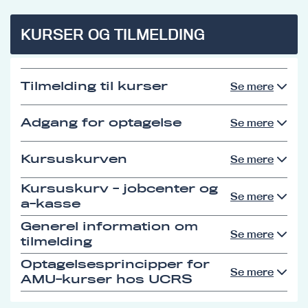
KURSER OG TILMELDING
Tilmelding til kurser
Se mere
Adgang for optagelse
Se mere
Kursuskurven
Se mere
Kursuskurv - jobcenter og
Se mere
a-kasse
Generel information om
Se mere
tilmelding
Optagelsesprincipper for
Se mere
AMU-kurser hos UCRS