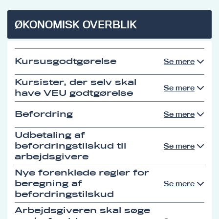
ØKONOMISK OVERBLIK
Kursusgodtgørelse
Se mere
Kursister, der selv skal
Se mere
have VEU godtgørelse
Befordring
Se mere
Udbetaling af
befordringstilskud til
Se mere
arbejdsgivere
Nye forenklede regler for
beregning af
Se mere
befordringstilskud
Arbejdsgiveren skal søge