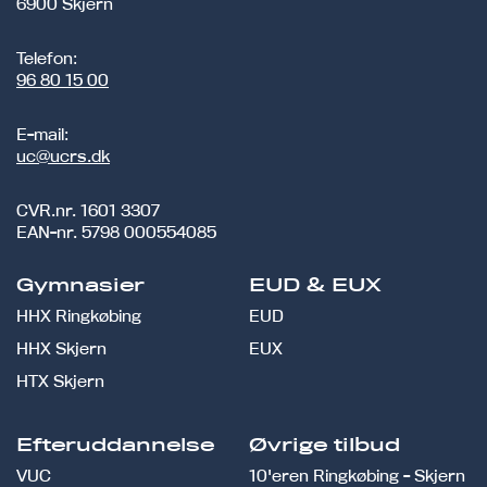
6900 Skjern
Telefon:
96 80 15 00
E-mail:
uc@ucrs.dk
CVR.nr.
1601 3307
EAN-nr.
5798 000554085
Gymnasier
EUD & EUX
HHX Ringkøbing
EUD
HHX Skjern
EUX
HTX Skjern
Efteruddannelse
Øvrige tilbud
VUC
10'eren Ringkøbing - Skjern