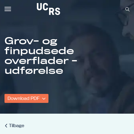
Toggle
navigation
Grov- og
finpudsede
Om UCRS
overflader -
Bliv faglært
udførelse
Kursus
Download PDF
Tilbage