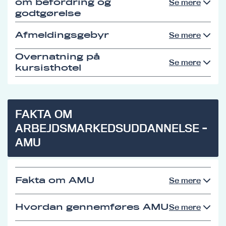
om befordring og
Se mere
godtgørelse
Afmeldingsgebyr
Se mere
Overnatning på
Se mere
kursisthotel
FAKTA OM
ARBEJDSMARKEDSUDDANNELSE -
AMU
Fakta om AMU
Se mere
Hvordan gennemføres AMU
Se mere