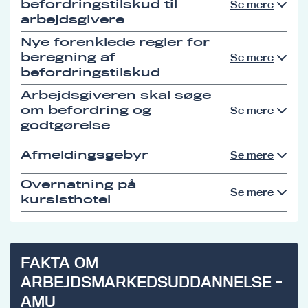
befordringstilskud til
Se mere
arbejdsgivere
Nye forenklede regler for
beregning af
Se mere
befordringstilskud
Arbejdsgiveren skal søge
om befordring og
Se mere
godtgørelse
Afmeldingsgebyr
Se mere
Overnatning på
Se mere
kursisthotel
FAKTA OM
ARBEJDSMARKEDSUDDANNELSE -
AMU