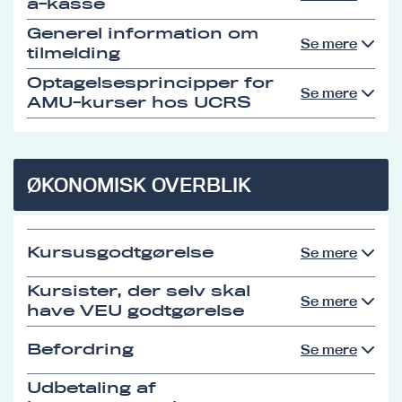
a-kasse
Generel information om
Se mere
tilmelding
Optagelsesprincipper for
Se mere
AMU-kurser hos UCRS
ØKONOMISK OVERBLIK
Kursusgodtgørelse
Se mere
Kursister, der selv skal
Se mere
have VEU godtgørelse
Befordring
Se mere
Udbetaling af