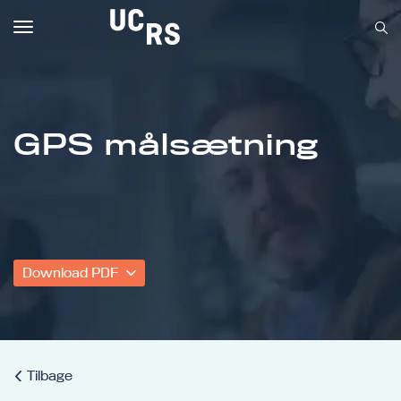
Toggle
navigation
GPS målsætning
Om UCRS
Bliv faglært
Kursus
Download PDF
Tilbage