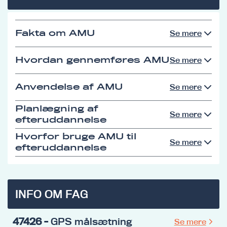
Fakta om AMU
Se mere
Hvordan gennemføres AMU
Se mere
Anvendelse af AMU
Se mere
Planlægning af
Se mere
efteruddannelse
Hvorfor bruge AMU til
Se mere
efteruddannelse
INFO OM FAG
47426
- GPS målsætning
Se mere