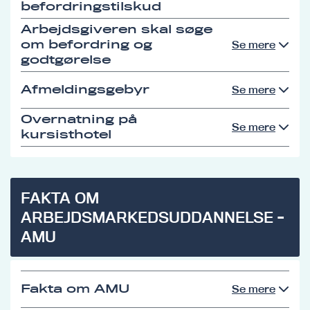
befordringstilskud
Arbejdsgiveren skal søge
om befordring og
Se mere
godtgørelse
Afmeldingsgebyr
Se mere
Overnatning på
Se mere
kursisthotel
FAKTA OM
ARBEJDSMARKEDSUDDANNELSE -
AMU
Fakta om AMU
Se mere