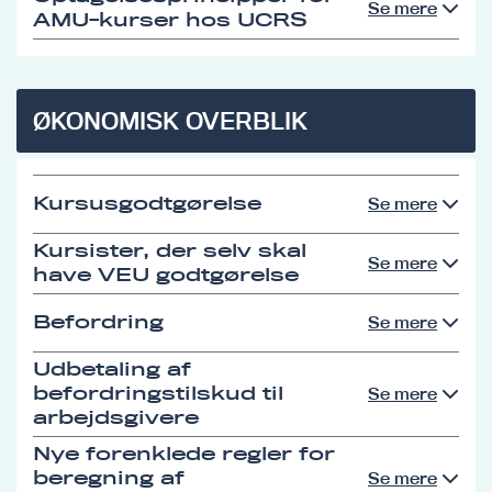
Se mere
AMU-kurser hos UCRS
ØKONOMISK OVERBLIK
Kursusgodtgørelse
Se mere
Kursister, der selv skal
Se mere
have VEU godtgørelse
Befordring
Se mere
Udbetaling af
befordringstilskud til
Se mere
arbejdsgivere
Nye forenklede regler for
beregning af
Se mere