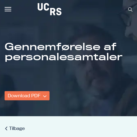
Toggle
navigation
Gennemførelse af
Om UCRS
personalesamtaler
Bliv faglært
Kursus
Download PDF
Tilbage