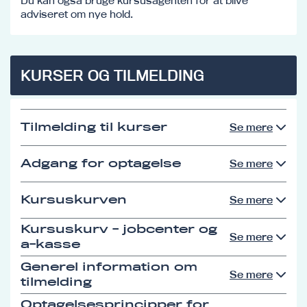
Du kan også bruge kursusagenten for at blive
adviseret om nye hold.
KURSER OG TILMELDING
Tilmelding til kurser
Se mere
Adgang for optagelse
Se mere
Kursuskurven
Se mere
Kursuskurv - jobcenter og
Se mere
a-kasse
Generel information om
Se mere
tilmelding
Optagelsesprincipper for