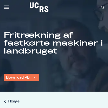
Toggle
navigation
Fritrækning af
fastkørte maskiner i
Om UCRS
landbruget
Bliv faglært
Kursus
Download PDF
Tilbage