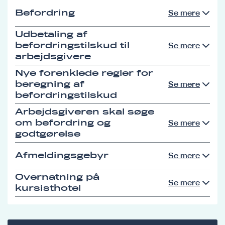
Befordring
Se mere
Udbetaling af
befordringstilskud til
Se mere
arbejdsgivere
Nye forenklede regler for
beregning af
Se mere
befordringstilskud
Arbejdsgiveren skal søge
om befordring og
Se mere
godtgørelse
Afmeldingsgebyr
Se mere
Overnatning på
Se mere
kursisthotel