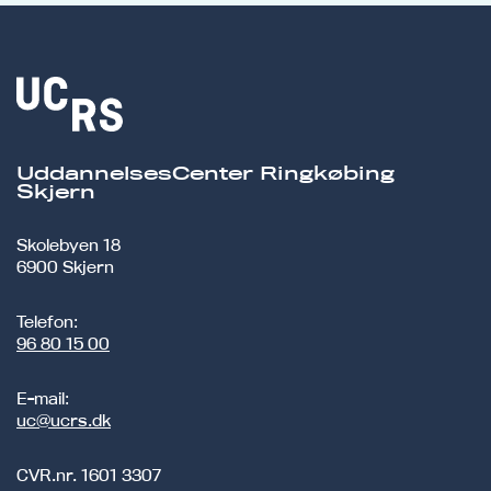
UddannelsesCenter Ringkøbing
Skjern
Skolebyen 18
6900 Skjern
Telefon:
96 80 15 00
E-mail:
uc@ucrs.dk
CVR.nr.
1601 3307