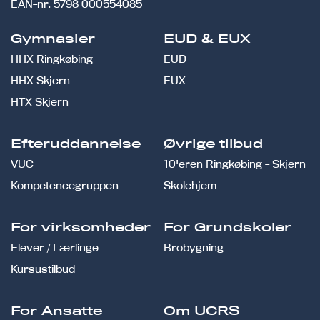
EAN-nr.
5798 000554085
Gymnasier
EUD & EUX
HHX Ringkøbing
EUD
HHX Skjern
EUX
HTX Skjern
Efteruddannelse
Øvrige tilbud
VUC
10'eren Ringkøbing - Skjern
Kompetencegruppen
Skolehjem
For virksomheder
For Grundskoler
Elever / Lærlinge
Brobygning
Kursustilbud
For Ansatte
Om UCRS