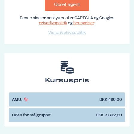
Opret agent
Denne side er beskyttet af reCAPTCHA og Googles
privatlivspolitik
og
betingelser
.
Vis privatlivspolitik
Kursuspris
AMU:
DKK 436,00
Uden for målgruppe:
DKK 2.302,30