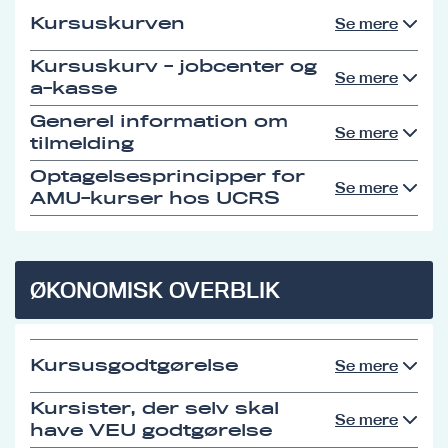
Kursuskurven
Se mere
Kursuskurv - jobcenter og
Se mere
a-kasse
Generel information om
Se mere
tilmelding
Optagelsesprincipper for
Se mere
AMU-kurser hos UCRS
ØKONOMISK OVERBLIK
Kursusgodtgørelse
Se mere
Kursister, der selv skal
Se mere
have VEU godtgørelse