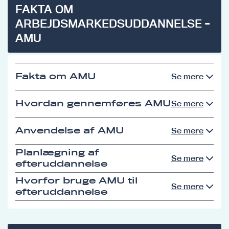
FAKTA OM
ARBEJDSMARKEDSUDDANNELSE -
AMU
Fakta om AMU
Se mere
Hvordan gennemføres AMU
Se mere
Anvendelse af AMU
Se mere
Planlægning af
Se mere
efteruddannelse
Hvorfor bruge AMU til
Se mere
efteruddannelse