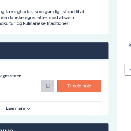
g færdigheder, som gør dig i stand til at
rfine danske egnsretter med afsæt i
kultur og kulinariske traditioner.
k
e egnsretter
Tilmeld hold
Læs mere