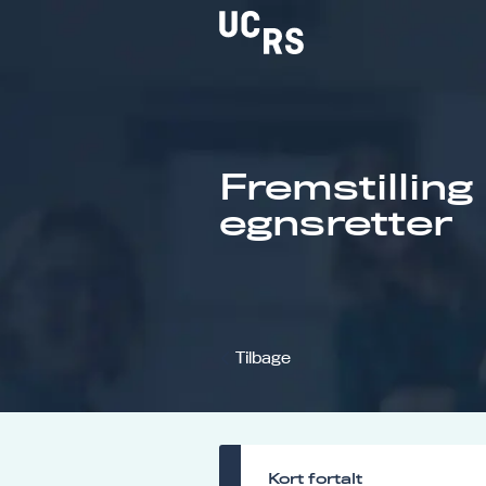
Fremstilling
Om UCRS
egnsretter
Bliv faglært
Kursus
Tilbage
Kort fortalt