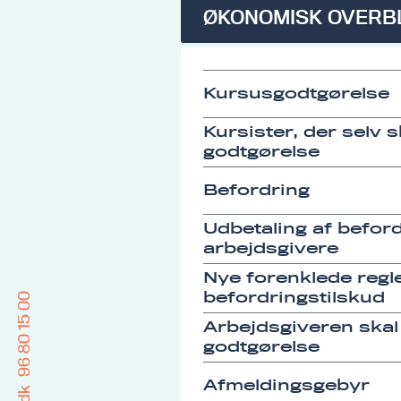
ØKONOMISK OVERB
Kursusgodtgørelse
Kursister, der selv 
godtgørelse
Befordring
Udbetaling af befordr
arbejdsgivere
Nye forenklede regle
befordringstilskud
96 80 15 00
Arbejdsgiveren skal
godtgørelse
Afmeldingsgebyr