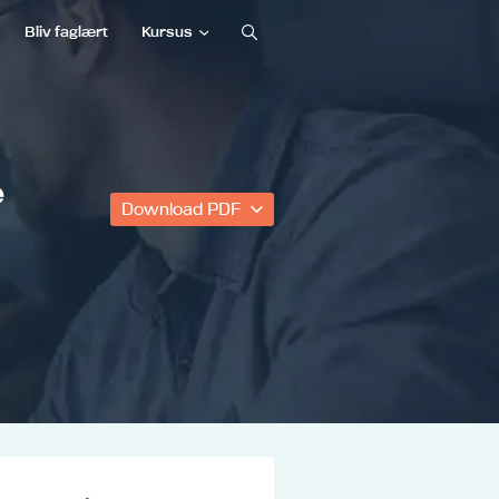
Bliv faglært
Kursus
e
Download PDF