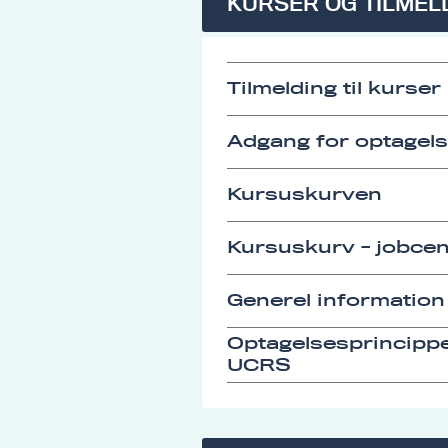
KURSER OG TILMEL
Tilmelding til kurser
Adgang for optagel
Kursuskurven
Kursuskurv - jobcen
Generel information
Optagelsesprincipp
UCRS