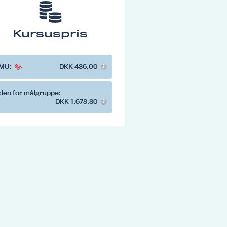
Kursuspris
MU:
DKK 436,00
den for målgruppe:
DKK 1.678,30