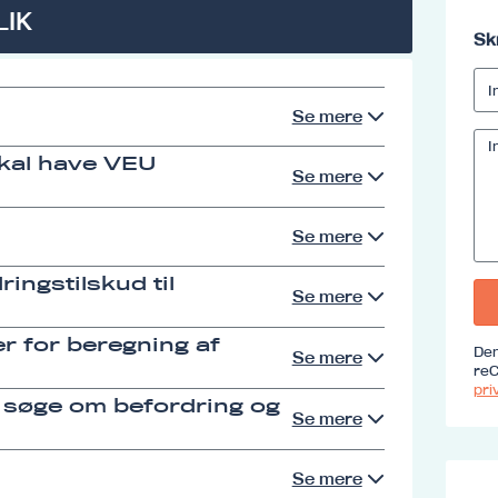
LIK
Sk
Se mere
skal have VEU
Se mere
Se mere
ingstilskud til
Se mere
r for beregning af
Den
Se mere
reC
priv
 søge om befordring og
Se mere
Se mere