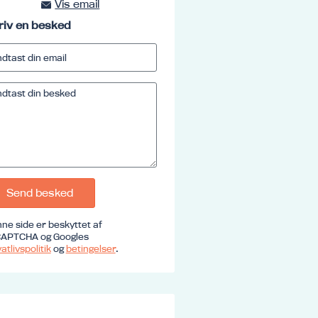
Vis email
kursus@ucrs.dk
riv en besked
Send besked
ne side er beskyttet af
APTCHA og Googles
atlivspolitik
og
betingelser
.