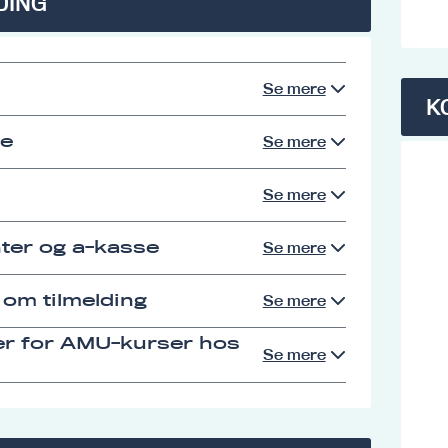
DING
Se mere
K
se
Se mere
Se mere
ter og a-kasse
Se mere
 om tilmelding
Se mere
er for AMU-kurser hos
Se mere