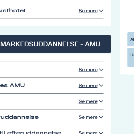
isthotel
Se mere
A
SMARKEDSUDDANNELSE - AMU
U
Se mere
res AMU
Se mere
Se mere
eruddannelse
Se mere
il efteruddannelse
Se mere