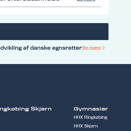
udvikling af danske egnsretter
Se mere
ngkøbing Skjern
Gymnasier
HHX Ringkøbing
HHX Skjern