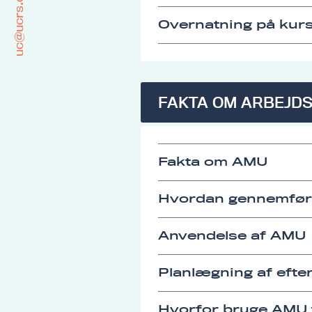
uc@ucrs.dk
Overnatning på kurs
FAKTA OM ARBEJD
Fakta om AMU
Hvordan gennemfø
Anvendelse af AMU
Planlægning af eft
Hvorfor bruge AMU t