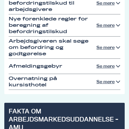
befordringstilskud til
Se mere
arbejdsgivere
Nye forenklede regler for
beregning af
Se mere
befordringstilskud
Arbejdsgiveren skal søge
om befordring og
Se mere
godtgørelse
Afmeldingsgebyr
Se mere
Overnatning på
Se mere
kursisthotel
FAKTA OM
ARBEJDSMARKEDSUDDANNELSE -
AMU