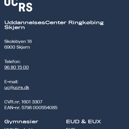
UddannelsesCenter Ringkøbing
Skjern
Skolebyen 18
6900 Skjern
Telefon:
96 80 15 00
E-mail:
uc@ucrs.dk
CVR.nr.
1601 3307
EAN-nr.
5798 000554085
Gymnasier
EUD & EUX