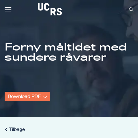
Toggle
navigation
Forny måltidet med
Om UCRS
sundere råvarer
Bliv faglært
Kursus
Download PDF
Tilbage