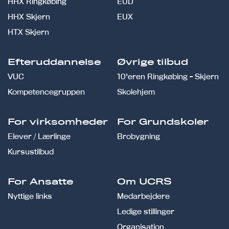
HHX Ringkøbing
EUD
HHX Skjern
EUX
HTX Skjern
Efteruddannelse
Øvrige tilbud
VUC
10'eren Ringkøbing - Skjern
Kompetencegruppen
Skolehjem
For virksomheder
For Grundskoler
Elever / Lærlinge
Brobygning
Kursustilbud
For Ansatte
Om UCRS
Nyttige links
Medarbejdere
Ledige stillinger
Organisation