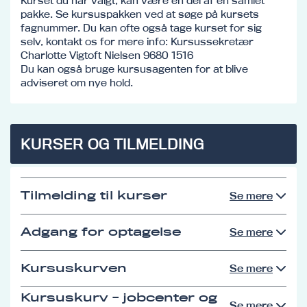
Kurset du har valgt, kan være en del af en samlet
pakke. Se kursuspakken ved at søge på kursets
fagnummer. Du kan ofte også tage kurset for sig
selv, kontakt os for mere info: Kursussekretær
Charlotte Vigtoft Nielsen 9680 1516
Du kan også bruge kursusagenten for at blive
adviseret om nye hold.
KURSER OG TILMELDING
Tilmelding til kurser
Se mere
Adgang for optagelse
Se mere
Kursuskurven
Se mere
Kursuskurv - jobcenter og
Se mere