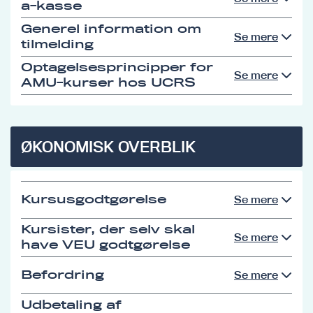
a-kasse
Generel information om
Se mere
tilmelding
Optagelsesprincipper for
Se mere
AMU-kurser hos UCRS
ØKONOMISK OVERBLIK
Kursusgodtgørelse
Se mere
Kursister, der selv skal
Se mere
have VEU godtgørelse
Befordring
Se mere
Udbetaling af