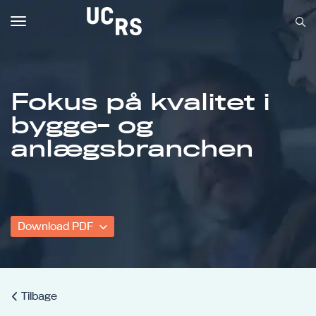
Toggle
navigation
Fokus på kvalitet i
bygge- og
Om UCRS
anlægsbranchen
Bliv faglært
Kursus
Download PDF
Tilbage