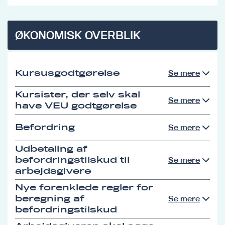
ØKONOMISK OVERBLIK
Kursusgodtgørelse
Se mere
Kursister, der selv skal
Se mere
have VEU godtgørelse
Befordring
Se mere
Udbetaling af
befordringstilskud til
Se mere
arbejdsgivere
Nye forenklede regler for
beregning af
Se mere
befordringstilskud