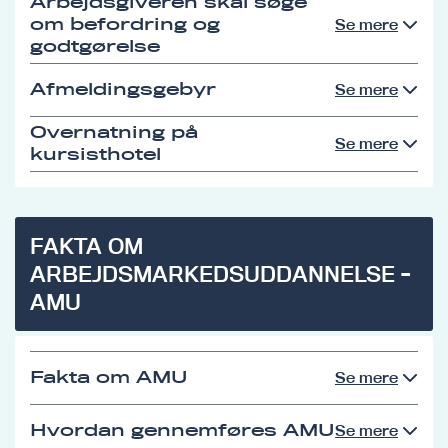
Arbejdsgiveren skal søge
om befordring og
Se mere
godtgørelse
Afmeldingsgebyr
Se mere
Overnatning på
Se mere
kursisthotel
FAKTA OM
ARBEJDSMARKEDSUDDANNELSE -
AMU
Fakta om AMU
Se mere
Hvordan gennemføres AMU
Se mere