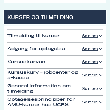
KURSER OG TILMELDING
Tilmelding til kurser
Se mere
Adgang for optagelse
Se mere
Kursuskurven
Se mere
Kursuskurv - jobcenter og
Se mere
a-kasse
Generel information om
Se mere
tilmelding
Optagelsesprincipper for
Se mere
AMU-kurser hos UCRS