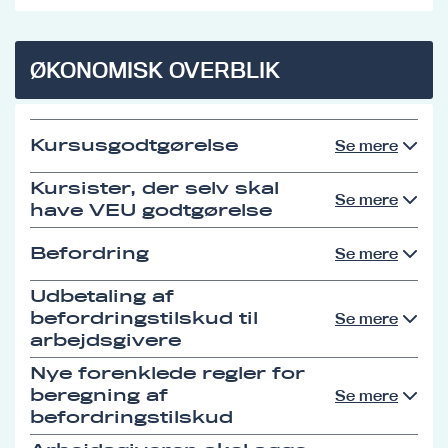
ØKONOMISK OVERBLIK
Kursusgodtgørelse
Se mere
Kursister, der selv skal
Se mere
have VEU godtgørelse
Befordring
Se mere
Udbetaling af
befordringstilskud til
Se mere
arbejdsgivere
Nye forenklede regler for
beregning af
Se mere
befordringstilskud