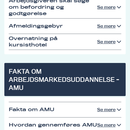
Arbejdsgiveren skal søge
om befordring og
Se mere
godtgørelse
Afmeldingsgebyr
Se mere
Overnatning på
Se mere
kursisthotel
FAKTA OM
ARBEJDSMARKEDSUDDANNELSE -
AMU
Fakta om AMU
Se mere
Hvordan gennemføres AMU
Se mere