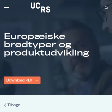
Toggle
navigation
Europæiske
brødtyper og
Om UCRS
produktudvikling
Bliv faglært
Kursus
Download PDF
Tilbage