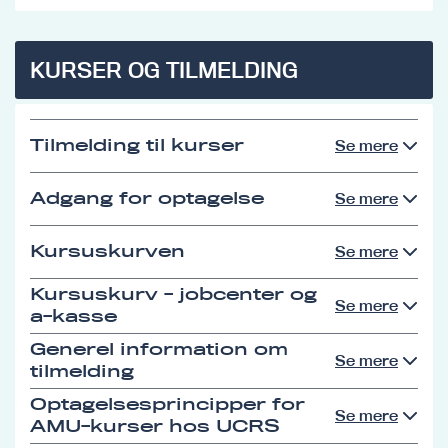
KURSER OG TILMELDING
Tilmelding til kurser
Se mere
Adgang for optagelse
Se mere
Kursuskurven
Se mere
Kursuskurv - jobcenter og
Se mere
a-kasse
Generel information om
Se mere
tilmelding
Optagelsesprincipper for
Se mere
AMU-kurser hos UCRS