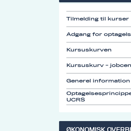
Tilmelding til kurser
Adgang for optagel
Kursuskurven
Kursuskurv - jobcen
Generel information
Optagelsesprincipp
UCRS
ØKONOMISK OVERB