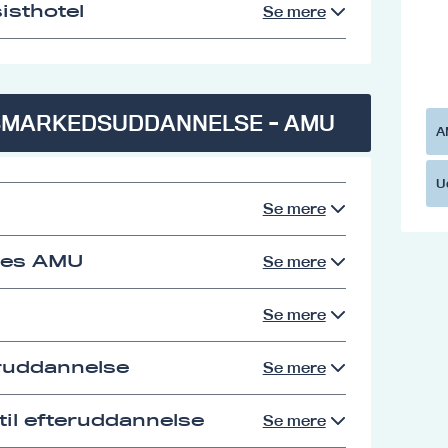
isthotel
Se mere
SMARKEDSUDDANNELSE - AMU
A
U
Se mere
res AMU
Se mere
Se mere
eruddannelse
Se mere
il efteruddannelse
Se mere