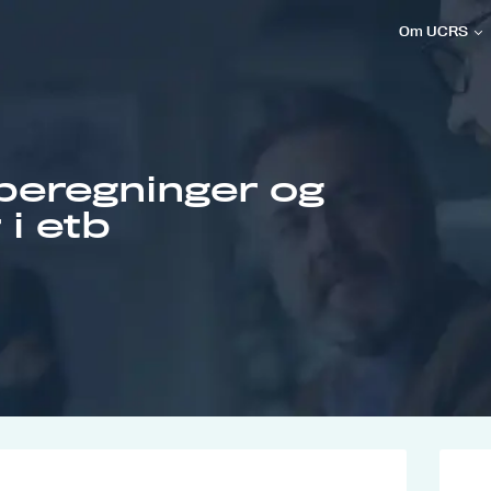
Om UCRS
beregninger og
i etb