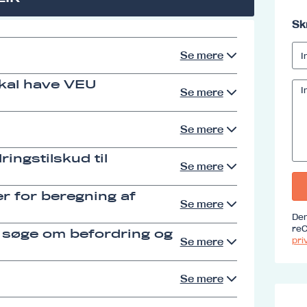
Sk
Se mere
skal have VEU
Se mere
Se mere
ingstilskud til
Se mere
r for beregning af
Se mere
Den
reC
 søge om befordring og
priv
Se mere
Se mere