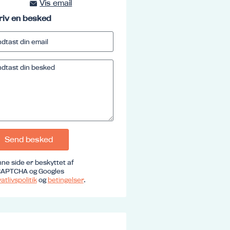
Vis email
kursus@ucrs.dk
riv en besked
Send besked
ne side er beskyttet af
APTCHA og Googles
atlivspolitik
og
betingelser
.