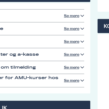
Se mere
K
se
Se mere
Se mere
ter og a-kasse
Se mere
 om tilmelding
Se mere
er for AMU-kurser hos
Se mere
LIK