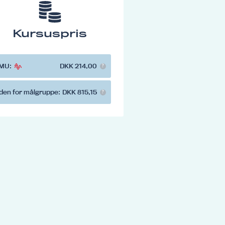
Kursuspris
MU:
DKK 214,00
den for målgruppe:
DKK 815,15