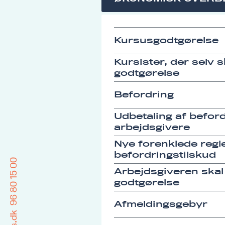
Kursusgodtgørelse
Kursister, der selv 
godtgørelse
Befordring
Udbetaling af befordr
arbejdsgivere
Nye forenklede regle
befordringstilskud
96 80 15 00
Arbejdsgiveren skal
godtgørelse
Afmeldingsgebyr