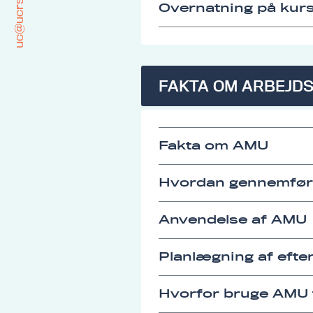
uc@ucrs.dk
Overnatning på kurs
FAKTA OM ARBEJD
Fakta om AMU
Hvordan gennemfø
Anvendelse af AMU
Planlægning af eft
Hvorfor bruge AMU t