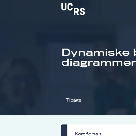
Dynamiske 
Om UCRS
diagrammer 
Bliv faglært
Kursus
Tilbage
Kort fortalt