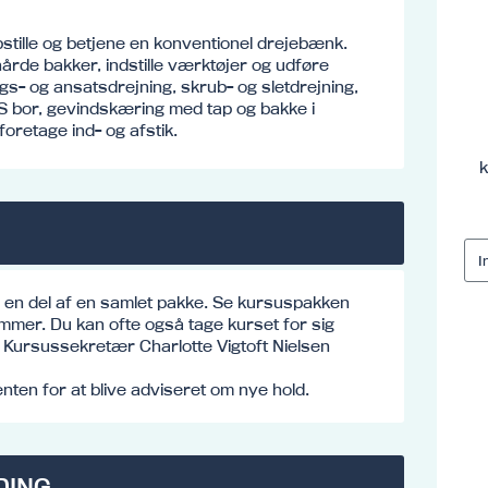
stille og betjene en konventionel drejebænk.
årde bakker, indstille værktøjer og udføre
gs- og ansatsdrejning, skrub- og sletdrejning,
S bor, gevindskæring med tap og bakke i
retage ind- og afstik.
k
e en del af en samlet pakke. Se kursuspakken
mmer. Du kan ofte også tage kurset for sig
o: Kursussekretær Charlotte Vigtoft Nielsen
ten for at blive adviseret om nye hold.
DING