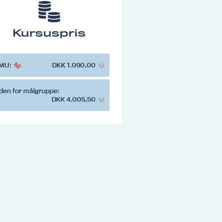
Kursuspris
MU:
DKK 1.090,00
den for målgruppe:
DKK 4.005,50