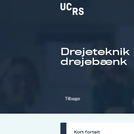
Drejeteknik
Om UCRS
drejebænk
Bliv faglært
Kursus
Tilbage
Kort fortalt