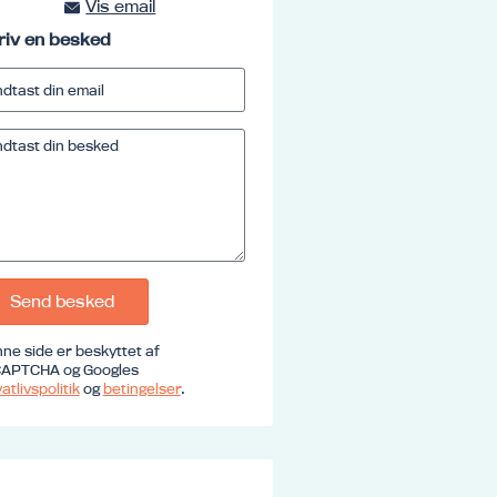
Vis email
kursus@ucrs.dk
riv en besked
Send besked
ne side er beskyttet af
APTCHA og Googles
atlivspolitik
og
betingelser
.