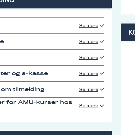
Se mere
K
se
Se mere
Se mere
ter og a-kasse
Se mere
 om tilmelding
Se mere
er for AMU-kurser hos
Se mere