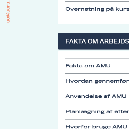
uc@ucrs.dk
Overnatning på kurs
FAKTA OM ARBEJD
Fakta om AMU
Hvordan gennemfø
Anvendelse af AMU
Planlægning af eft
Hvorfor bruge AMU t