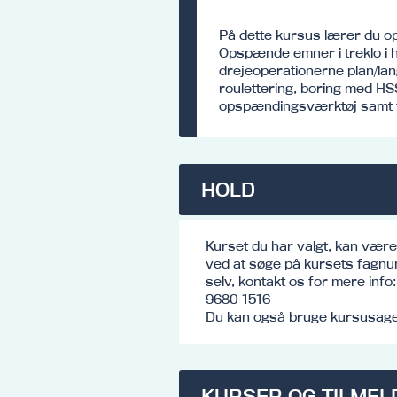
På dette kursus lærer du op
Opspænde emner i treklo i h
drejeoperationerne plan/lan
roulettering, boring med HS
opspændingsværktøj samt fo
HOLD
Kurset du har valgt, kan vær
ved at søge på kursets fagnu
selv, kontakt os for mere inf
9680 1516
Du kan også bruge kursusagen
KURSER OG TILMEL