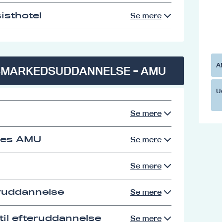
isthotel
Se mere
A
SMARKEDSUDDANNELSE - AMU
U
Se mere
res AMU
Se mere
Se mere
eruddannelse
Se mere
il efteruddannelse
Se mere