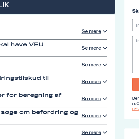
LIK
Sk
Se mere
skal have VEU
Se mere
Se mere
ingstilskud til
Se mere
r for beregning af
Se mere
Den
reC
priv
 søge om befordring og
Se mere
Se mere