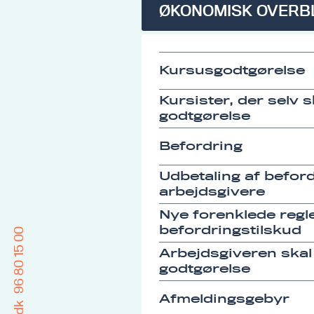
ØKONOMISK OVERB
Kursusgodtgørelse
Kursister, der selv 
godtgørelse
Befordring
Udbetaling af befordr
arbejdsgivere
Nye forenklede regle
befordringstilskud
96 80 15 00
Arbejdsgiveren skal
godtgørelse
Afmeldingsgebyr