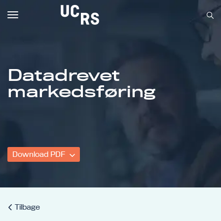
Toggle
navigation
Datadrevet
Om UCRS
markedsføring
Bliv faglært
Kursus
Download PDF
Tilbage