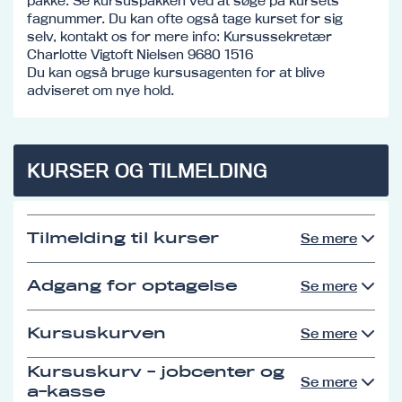
pakke. Se kursuspakken ved at søge på kursets
fagnummer. Du kan ofte også tage kurset for sig
selv, kontakt os for mere info: Kursussekretær
Charlotte Vigtoft Nielsen 9680 1516
Du kan også bruge kursusagenten for at blive
adviseret om nye hold.
KURSER OG TILMELDING
Tilmelding til kurser
Se mere
Adgang for optagelse
Se mere
Kursuskurven
Se mere
Kursuskurv - jobcenter og
Se mere
a-kasse