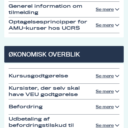
Generel information om
Se mere
tilmelding
Optagelsesprincipper for
Se mere
AMU-kurser hos UCRS
ØKONOMISK OVERBLIK
Kursusgodtgørelse
Se mere
Kursister, der selv skal
Se mere
have VEU godtgørelse
Befordring
Se mere
Udbetaling af
befordringstilskud til
Se mere