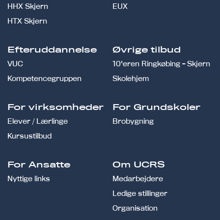
HHX Skjern
EUX
HTX Skjern
Efteruddannelse
Øvrige tilbud
VUC
10'eren Ringkøbing - Skjern
Kompetencegruppen
Skolehjem
For virksomheder
For Grundskoler
Elever / Lærlinge
Brobygning
Kursustilbud
For Ansatte
Om UCRS
Nyttige links
Medarbejdere
Ledige stillinger
Organisation