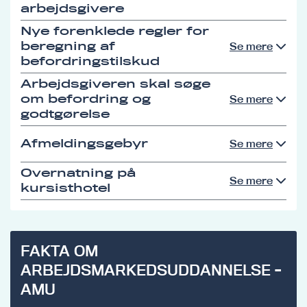
arbejdsgivere
Nye forenklede regler for
beregning af
Se mere
befordringstilskud
Arbejdsgiveren skal søge
om befordring og
Se mere
godtgørelse
Afmeldingsgebyr
Se mere
Overnatning på
Se mere
kursisthotel
FAKTA OM
ARBEJDSMARKEDSUDDANNELSE -
AMU