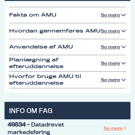
Fakta om AMU
Se mere
Hvordan gennemføres AMU
Se mere
Anvendelse af AMU
Se mere
Planlægning af
Se mere
efteruddannelse
Hvorfor bruge AMU til
Se mere
efteruddannelse
INFO OM FAG
49834
- Datadrevet
Se mere
markedsføring