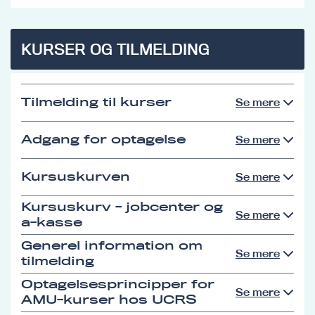
KURSER OG TILMELDING
Tilmelding til kurser
Se mere
Adgang for optagelse
Se mere
Kursuskurven
Se mere
Kursuskurv - jobcenter og
Se mere
a-kasse
Generel information om
Se mere
tilmelding
Optagelsesprincipper for
Se mere
AMU-kurser hos UCRS