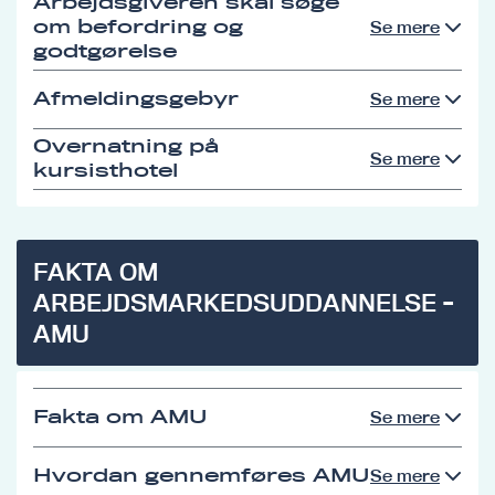
Arbejdsgiveren skal søge
om befordring og
Se mere
godtgørelse
Afmeldingsgebyr
Se mere
Overnatning på
Se mere
kursisthotel
FAKTA OM
ARBEJDSMARKEDSUDDANNELSE -
AMU
Fakta om AMU
Se mere
Hvordan gennemføres AMU
Se mere