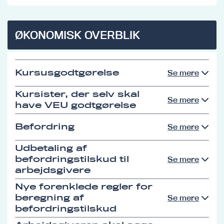
ØKONOMISK OVERBLIK
Kursusgodtgørelse
Se mere
Kursister, der selv skal
Se mere
have VEU godtgørelse
Befordring
Se mere
Udbetaling af
befordringstilskud til
Se mere
arbejdsgivere
Nye forenklede regler for
beregning af
Se mere
befordringstilskud