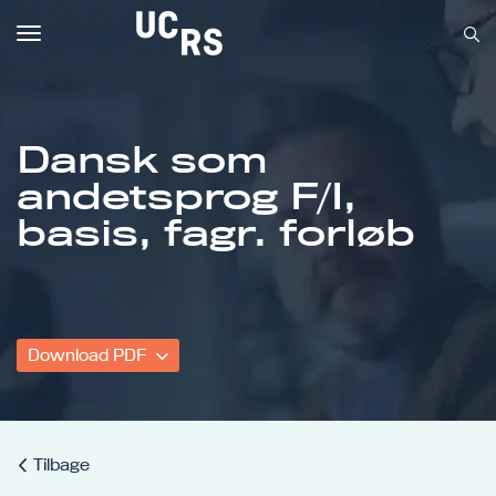
Toggle
navigation
Dansk som
andetsprog F/I,
Om UCRS
basis, fagr. forløb
Bliv faglært
Kursus
Download PDF
Tilbage