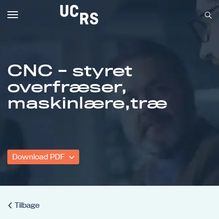
Toggle
navigation
CNC - styret
overfræser,
Om UCRS
maskinlære,træ
Bliv faglært
Kursus
Download PDF
Tilbage