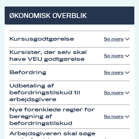
ØKONOMISK OVERBLIK
Kursusgodtgørelse
Se mere
Kursister, der selv skal
Se mere
have VEU godtgørelse
Befordring
Se mere
Udbetaling af
befordringstilskud til
Se mere
arbejdsgivere
Nye forenklede regler for
beregning af
Se mere
befordringstilskud
Arbejdsgiveren skal søge