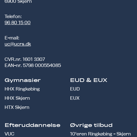
6900 Skjern
Telefon:
96 80 15 00
E-mail:
uc@ucrs.dk
CVR.nr.
1601 3307
EAN-nr.
5798 000554085
Gymnasier
EUD & EUX
HHX Ringkøbing
EUD
HHX Skjern
EUX
HTX Skjern
Efteruddannelse
Øvrige tilbud
VUC
10'eren Ringkøbing - Skjern