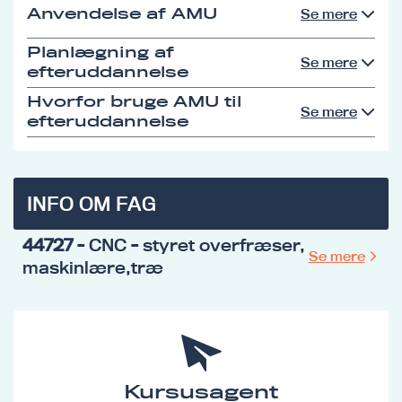
Anvendelse af AMU
Se mere
Planlægning af
Se mere
efteruddannelse
Hvorfor bruge AMU til
Se mere
efteruddannelse
INFO OM FAG
44727
- CNC - styret overfræser,
Se mere
maskinlære,træ
Kursusagent