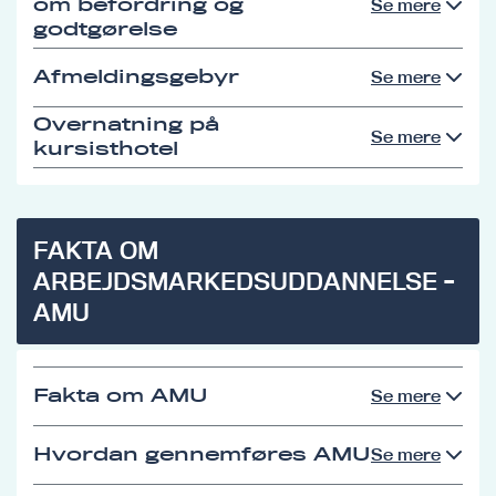
om befordring og
Se mere
godtgørelse
Afmeldingsgebyr
Se mere
Overnatning på
Se mere
kursisthotel
FAKTA OM
ARBEJDSMARKEDSUDDANNELSE -
AMU
Fakta om AMU
Se mere
Hvordan gennemføres AMU
Se mere