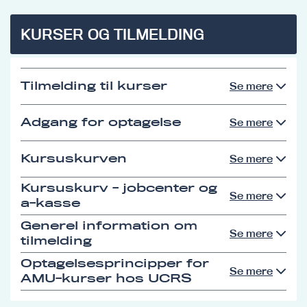
KURSER OG TILMELDING
Tilmelding til kurser
Se mere
Adgang for optagelse
Se mere
Kursuskurven
Se mere
Kursuskurv - jobcenter og
Se mere
a-kasse
Generel information om
Se mere
tilmelding
Optagelsesprincipper for
Se mere
AMU-kurser hos UCRS