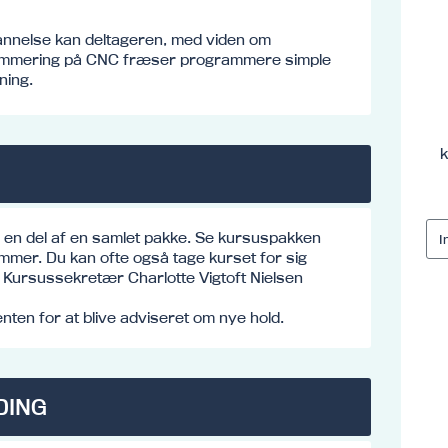
nnelse kan deltageren, med viden om
mmering på CNC fræser programmere simple
ning.
k
e en del af en samlet pakke. Se kursuspakken
mmer. Du kan ofte også tage kurset for sig
o: Kursussekretær Charlotte Vigtoft Nielsen
ten for at blive adviseret om nye hold.
DING