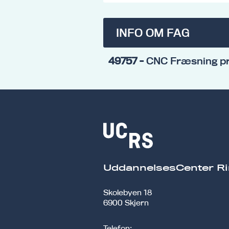
INFO OM FAG
49757
- CNC Fræsning p
UddannelsesCenter Ri
Skolebyen 18
6900 Skjern
Telefon: