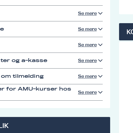
Se mere
se
Se mere
K
Se mere
ter og a-kasse
Se mere
 om tilmelding
Se mere
er for AMU-kurser hos
Se mere
LIK