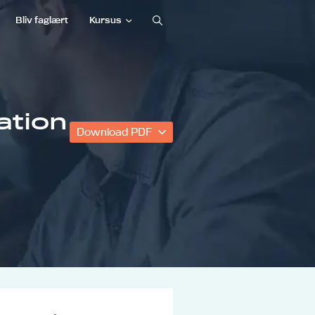
Bliv faglært
Kursus
tion
Download PDF