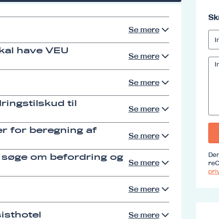
Sk
Se mere
skal have VEU
Se mere
Se mere
ingstilskud til
Se mere
r for beregning af
Se mere
Den
 søge om befordring og
Se mere
reC
priv
Se mere
isthotel
Se mere