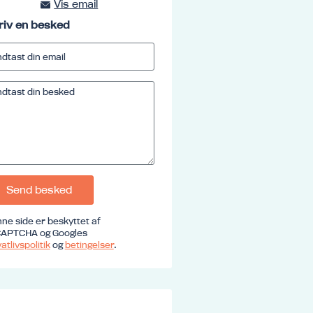
Vis email
kursus@ucrs.dk
riv en besked
Send besked
ne side er beskyttet af
APTCHA og Googles
atlivspolitik
og
betingelser
.