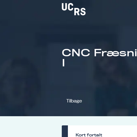
CNC Fræsni
Om UCRS
I
Bliv faglært
Kursus
Tilbage
Kort fortalt