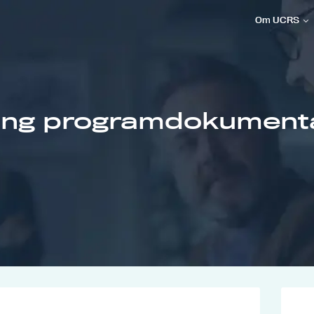
Om UCRS
ng programdokumenta