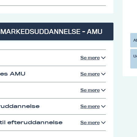
SMARKEDSUDDANNELSE - AMU
A
U
Se mere
res AMU
Se mere
Se mere
eruddannelse
Se mere
il efteruddannelse
Se mere