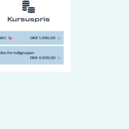
Kursuspris
MU:
DKK 1.090,00
den for målgruppe:
DKK 4.005,50