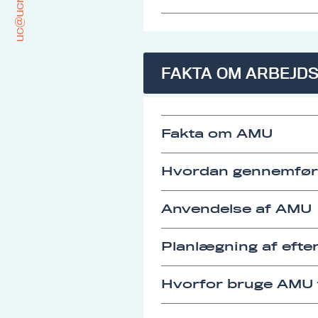
uc@ucrs.dk
FAKTA OM ARBEJD
Fakta om AMU
Hvordan gennemfø
Anvendelse af AMU
Planlægning af eft
Hvorfor bruge AMU t