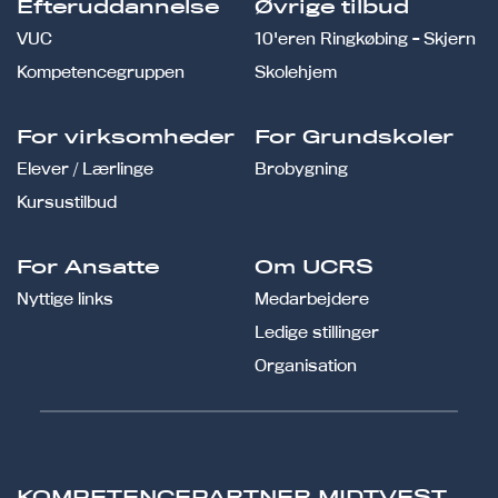
Efteruddannelse
Øvrige tilbud
VUC
10'eren Ringkøbing - Skjern
Kompetencegruppen
Skolehjem
For virksomheder
For Grundskoler
Elever / Lærlinge
Brobygning
Kursustilbud
For Ansatte
Om UCRS
Nyttige links
Medarbejdere
Ledige stillinger
Organisation
KOMPETENCEPARTNER MIDTVEST