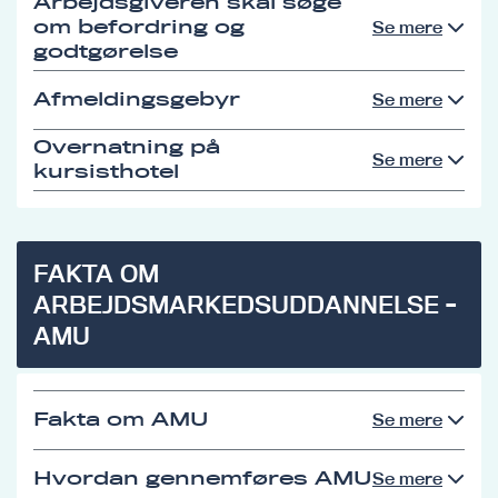
Arbejdsgiveren skal søge
om befordring og
Se mere
godtgørelse
Afmeldingsgebyr
Se mere
Overnatning på
Se mere
kursisthotel
FAKTA OM
ARBEJDSMARKEDSUDDANNELSE -
AMU
Fakta om AMU
Se mere
Hvordan gennemføres AMU
Se mere