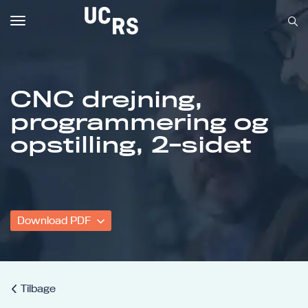
Toggle
navigation
CNC drejning,
programmering og
Om UCRS
opstilling, 2-sidet
Bliv faglært
Kursus
Download PDF
Tilbage