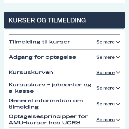
KURSER OG TILMELDING
Tilmelding til kurser
Se mere
Adgang for optagelse
Se mere
Kursuskurven
Se mere
Kursuskurv - jobcenter og
Se mere
a-kasse
Generel information om
Se mere
tilmelding
Optagelsesprincipper for
Se mere
AMU-kurser hos UCRS