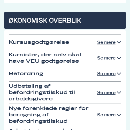
ØKONOMISK OVERBLIK
Kursusgodtgørelse
Se mere
Kursister, der selv skal
Se mere
have VEU godtgørelse
Befordring
Se mere
Udbetaling af
befordringstilskud til
Se mere
arbejdsgivere
Nye forenklede regler for
beregning af
Se mere
befordringstilskud