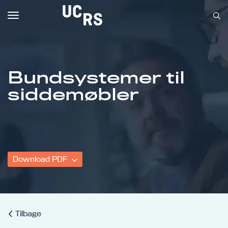
Toggle
navigation
Bundsystemer til
Om UCRS
siddemøbler
Bliv faglært
Kursus
Download PDF
Tilbage