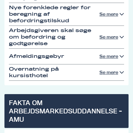
Nye forenklede regler for
beregning af
Se mere
befordringstilskud
Arbejdsgiveren skal søge
om befordring og
Se mere
godtgørelse
Afmeldingsgebyr
Se mere
Overnatning på
Se mere
kursisthotel
FAKTA OM
ARBEJDSMARKEDSUDDANNELSE -
AMU