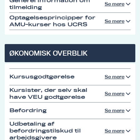
Generel information om
Se mere
tilmelding
Optagelsesprincipper for
Se mere
AMU-kurser hos UCRS
ØKONOMISK OVERBLIK
Kursusgodtgørelse
Se mere
Kursister, der selv skal
Se mere
have VEU godtgørelse
Befordring
Se mere
Udbetaling af
befordringstilskud til
Se mere
arbejdsgivere