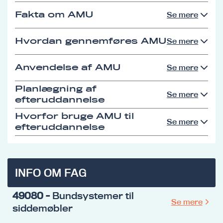
Fakta om AMU
Se mere
Hvordan gennemføres AMU
Se mere
Anvendelse af AMU
Se mere
Planlægning af
Se mere
efteruddannelse
Hvorfor bruge AMU til
Se mere
efteruddannelse
INFO OM FAG
49080
- Bundsystemer til
Se mere
siddemøbler