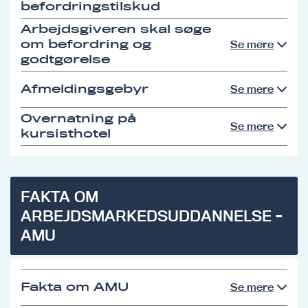
befordringstilskud
Arbejdsgiveren skal søge
om befordring og
Se mere
godtgørelse
Afmeldingsgebyr
Se mere
Overnatning på
Se mere
kursisthotel
FAKTA OM
ARBEJDSMARKEDSUDDANNELSE -
AMU
Fakta om AMU
Se mere