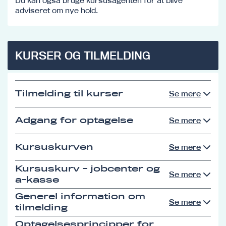
Du kan også bruge kursusagenten for at blive
adviseret om nye hold.
KURSER OG TILMELDING
Tilmelding til kurser
Se mere
Adgang for optagelse
Se mere
Kursuskurven
Se mere
Kursuskurv - jobcenter og
Se mere
a-kasse
Generel information om
Se mere
tilmelding
Optagelsesprincipper for