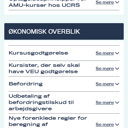
Se mere
AMU-kurser hos UCRS
ØKONOMISK OVERBLIK
Kursusgodtgørelse
Se mere
Kursister, der selv skal
Se mere
have VEU godtgørelse
Befordring
Se mere
Udbetaling af
befordringstilskud til
Se mere
arbejdsgivere
Nye forenklede regler for
beregning af
Se mere