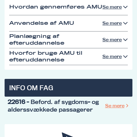
Hvordan gennemføres AMU
Se mere
Anvendelse af AMU
Se mere
Planlægning af
Se mere
efteruddannelse
Hvorfor bruge AMU til
Se mere
efteruddannelse
INFO OM FAG
22616
- Beford. af sygdoms- og
Se mere
alderssvækkede passagerer