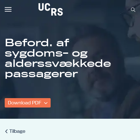
Toggle
navigation
Beford. af
sygdoms- og
Om UCRS
alderssvækkede
Bliv faglært
passagerer
Kursus
Download PDF
Tilbage