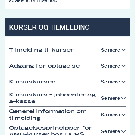
adviseret om nye hold.
KURSER OG TILMELDING
Tilmelding til kurser
Se mere
Adgang for optagelse
Se mere
Kursuskurven
Se mere
Kursuskurv - jobcenter og
Se mere
a-kasse
Generel information om
Se mere
tilmelding
Optagelsesprincipper for
Se mere
AMU-kurser hos UCRS