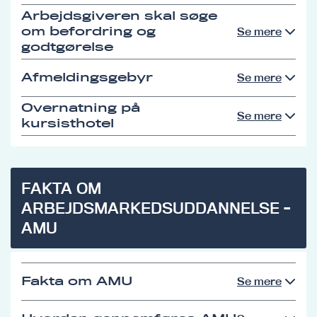
Arbejdsgiveren skal søge
om befordring og
Se mere
godtgørelse
Afmeldingsgebyr
Se mere
Overnatning på
Se mere
kursisthotel
FAKTA OM
ARBEJDSMARKEDSUDDANNELSE -
AMU
Fakta om AMU
Se mere