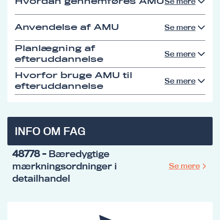
Hvordan gennemføres AMU
Se mere
Anvendelse af AMU
Se mere
Planlægning af
Se mere
efteruddannelse
Hvorfor bruge AMU til
Se mere
efteruddannelse
INFO OM FAG
48778
- Bæredygtige
mærkningsordninger i
Se mere
detailhandel