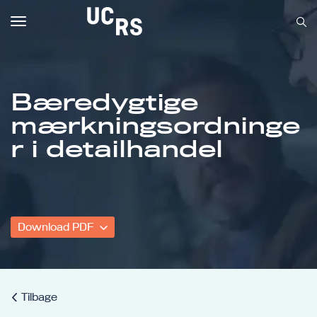
Toggle
navigation
Bæredygtige
mærkningsordninge
Om UCRS
r i detailhandel
Bliv faglært
Kursus
Download PDF
Tilbage