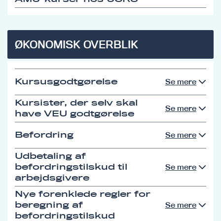
ØKONOMISK OVERBLIK
Kursusgodtgørelse
Se mere
Kursister, der selv skal
Se mere
have VEU godtgørelse
Befordring
Se mere
Udbetaling af
befordringstilskud til
Se mere
arbejdsgivere
Nye forenklede regler for
beregning af
Se mere
befordringstilskud