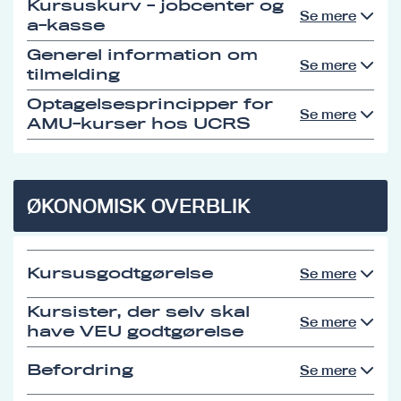
Kursuskurv - jobcenter og
Se mere
a-kasse
Generel information om
Se mere
tilmelding
Optagelsesprincipper for
Se mere
AMU-kurser hos UCRS
ØKONOMISK OVERBLIK
Kursusgodtgørelse
Se mere
Kursister, der selv skal
Se mere
have VEU godtgørelse
Befordring
Se mere