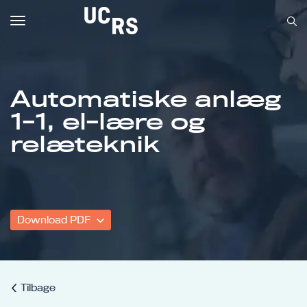
Toggle
navigation
Automatiske anlæg
1-1, el-lære og
Om UCRS
relæteknik
Bliv faglært
Kursus
Download PDF
Tilbage