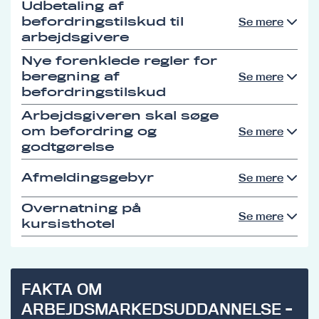
Udbetaling af
befordringstilskud til
Se mere
arbejdsgivere
Nye forenklede regler for
beregning af
Se mere
befordringstilskud
Arbejdsgiveren skal søge
om befordring og
Se mere
godtgørelse
Afmeldingsgebyr
Se mere
Overnatning på
Se mere
kursisthotel
FAKTA OM
ARBEJDSMARKEDSUDDANNELSE -