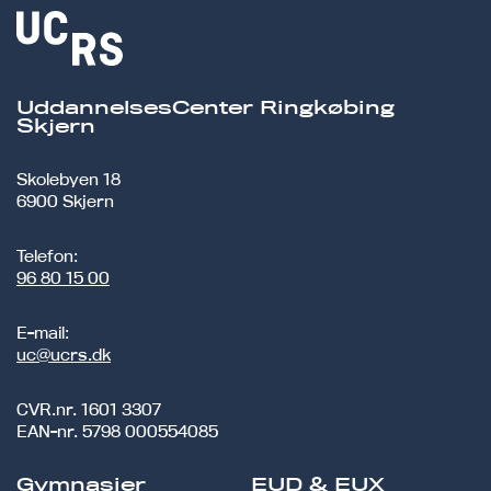
UddannelsesCenter Ringkøbing
Skjern
Skolebyen 18
6900 Skjern
Telefon:
96 80 15 00
E-mail:
uc@ucrs.dk
CVR.nr.
1601 3307
EAN-nr.
5798 000554085
Gymnasier
EUD & EUX