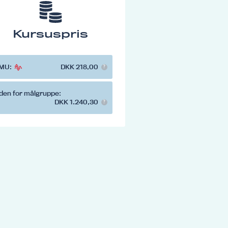
Kursuspris
MU:
DKK 218,00
den for målgruppe:
DKK 1.240,30