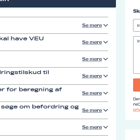
Sk
Se mere
skal have VEU
Se mere
Se mere
ingstilskud til
Se mere
r for beregning af
Se mere
Den
reC
 søge om befordring og
priv
Se mere
Se mere