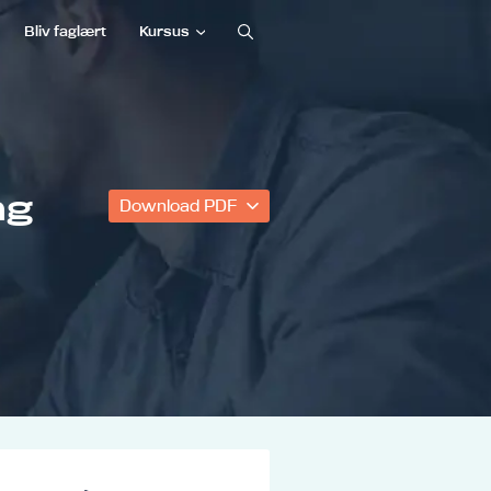
Bliv faglært
Kursus
ng
Download PDF