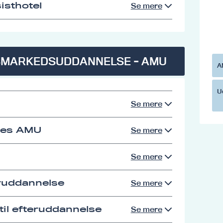
isthotel
Se mere
SMARKEDSUDDANNELSE - AMU
A
U
Se mere
res AMU
Se mere
Se mere
eruddannelse
Se mere
il efteruddannelse
Se mere