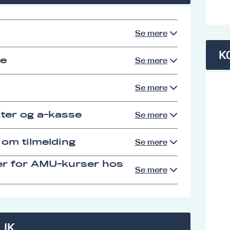
Se mere
K
se
Se mere
Se mere
ter og a-kasse
Se mere
 om tilmelding
Se mere
er for AMU-kurser hos
Se mere
LIK