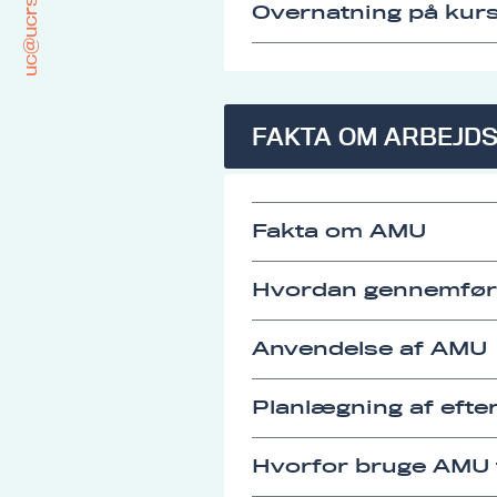
uc@ucrs.dk
Overnatning på kurs
FAKTA OM ARBEJD
Fakta om AMU
Hvordan gennemfø
Anvendelse af AMU
Planlægning af eft
Hvorfor bruge AMU t