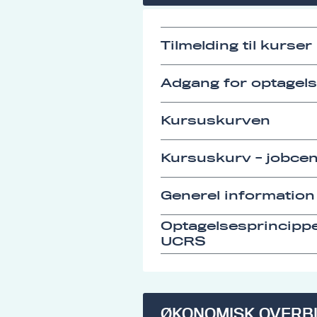
Tilmelding til kurser
Adgang for optagel
Kursuskurven
Kursuskurv - jobcen
Generel information
Optagelsesprincipp
UCRS
ØKONOMISK OVERB