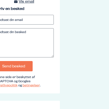
Vis email
kursus@ucrs.dk
riv en besked
Send besked
ne side er beskyttet af
APTCHA og Googles
atlivspolitik
og
betingelser
.