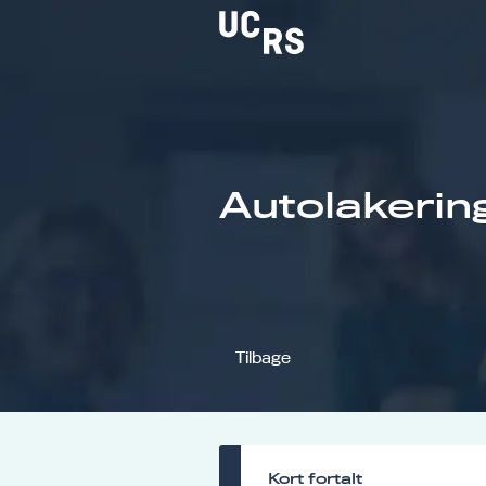
Om UCRS
Autolakering
Bliv faglært
Kursus
Tilbage
Kort fortalt