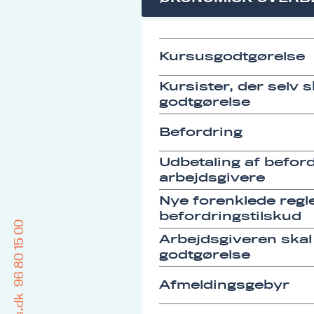
Kursusgodtgørelse
Kursister, der selv 
godtgørelse
Befordring
Udbetaling af befordr
arbejdsgivere
Nye forenklede regle
befordringstilskud
96 80 15 00
Arbejdsgiveren skal
godtgørelse
Afmeldingsgebyr