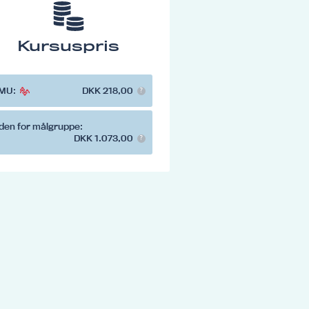
Kursuspris
MU:
DKK 218,00
den for målgruppe:
DKK 1.073,00