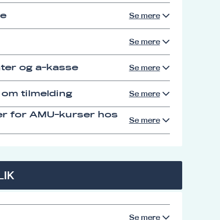
se
Se mere
Se mere
ter og a-kasse
Se mere
 om tilmelding
Se mere
er for AMU-kurser hos
Se mere
LIK
Se mere