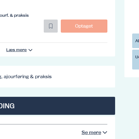
ourf. & praksis
Optaget
A
Læs mere
U
, ajourføring & praksis
DING
Se mere