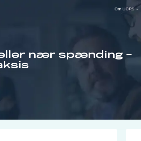
Om UCRS
eller nær spænding -
aksis