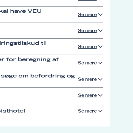
skal have VEU
Se mere
Se mere
ingstilskud til
Se mere
r for beregning af
Se mere
 søge om befordring og
Se mere
Se mere
isthotel
Se mere