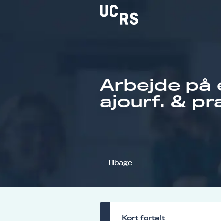
Arbejde på 
Om UCRS
ajourf. & pr
Bliv faglært
Kursus
Tilbage
Kort fortalt