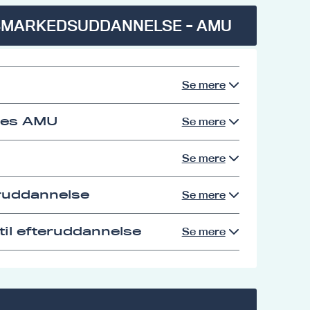
SMARKEDSUDDANNELSE - AMU
Se mere
res AMU
Se mere
Se mere
eruddannelse
Se mere
il efteruddannelse
Se mere