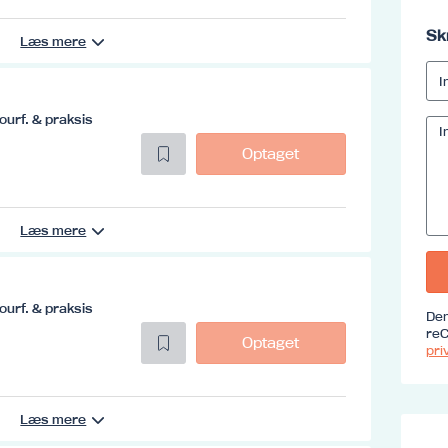
Sk
Læs mere
ourf. & praksis
Optaget
Læs mere
ourf. & praksis
Den
reC
Optaget
priv
Læs mere