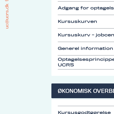
uc@ucrs.dk
Adgang for optagel
Kursuskurven
Kursuskurv - jobcen
Generel information
Optagelsesprincipp
UCRS
ØKONOMISK OVERB
Kursusgodtgørelse