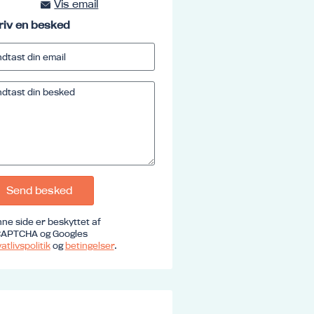
Vis email
kursus@ucrs.dk
riv en besked
Send besked
ne side er beskyttet af
APTCHA og Googles
atlivspolitik
og
betingelser
.