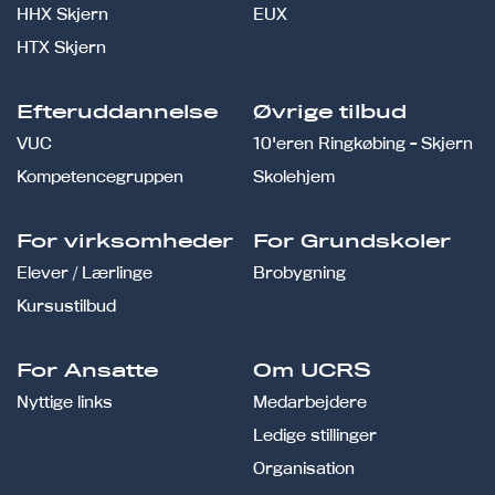
HHX Skjern
EUX
HTX Skjern
Efteruddannelse
Øvrige tilbud
VUC
10'eren Ringkøbing - Skjern
Kompetencegruppen
Skolehjem
For virksomheder
For Grundskoler
Elever / Lærlinge
Brobygning
Kursustilbud
For Ansatte
Om UCRS
Nyttige links
Medarbejdere
Ledige stillinger
Organisation