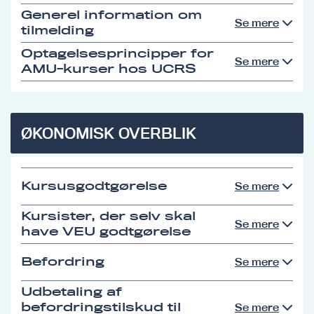
Generel information om
Se mere
tilmelding
Optagelsesprincipper for
Se mere
AMU-kurser hos UCRS
ØKONOMISK OVERBLIK
Kursusgodtgørelse
Se mere
Kursister, der selv skal
Se mere
have VEU godtgørelse
Befordring
Se mere
Udbetaling af
befordringstilskud til
Se mere