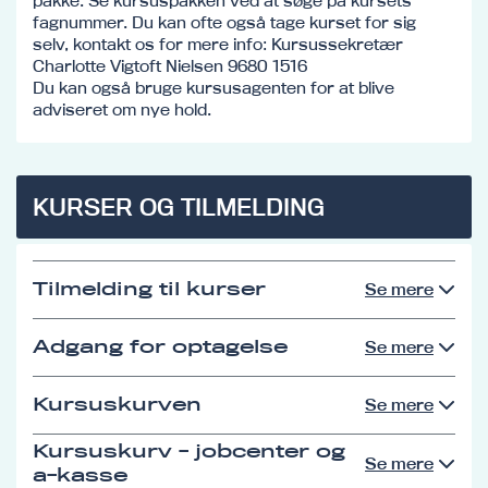
pakke. Se kursuspakken ved at søge på kursets
fagnummer. Du kan ofte også tage kurset for sig
selv, kontakt os for mere info: Kursussekretær
Charlotte Vigtoft Nielsen 9680 1516
Du kan også bruge kursusagenten for at blive
adviseret om nye hold.
KURSER OG TILMELDING
Tilmelding til kurser
Se mere
Adgang for optagelse
Se mere
Kursuskurven
Se mere
Kursuskurv - jobcenter og
Se mere
a-kasse