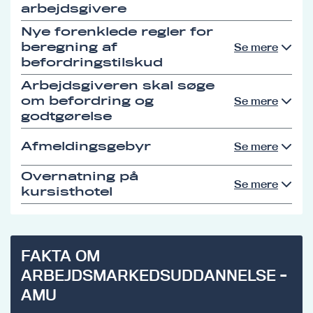
arbejdsgivere
Nye forenklede regler for
beregning af
Se mere
befordringstilskud
Arbejdsgiveren skal søge
om befordring og
Se mere
godtgørelse
Afmeldingsgebyr
Se mere
Overnatning på
Se mere
kursisthotel
FAKTA OM
ARBEJDSMARKEDSUDDANNELSE -
AMU