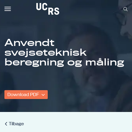
Toggle
navigation
Anvendt
svejseteknisk
Om UCRS
beregning og måling
Bliv faglært
Kursus
Download PDF
Tilbage