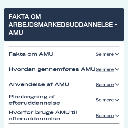
FAKTA OM
ARBEJDSMARKEDSUDDANNELSE -
AMU
Fakta om AMU
Se mere
Hvordan gennemføres AMU
Se mere
Anvendelse af AMU
Se mere
Planlægning af
Se mere
efteruddannelse
Hvorfor bruge AMU til
Se mere
efteruddannelse