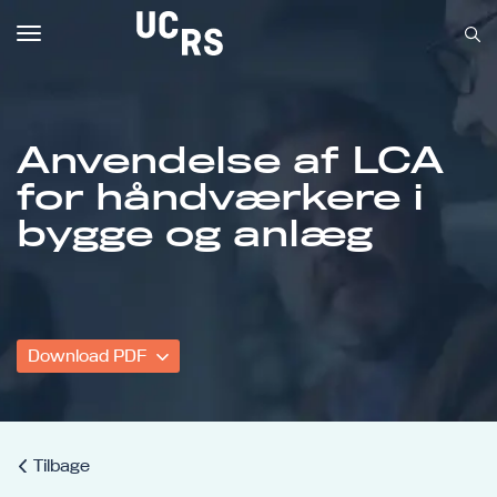
Toggle
navigation
Anvendelse af LCA
for håndværkere i
Om UCRS
bygge og anlæg
Bliv faglært
Kursus
Download PDF
Tilbage