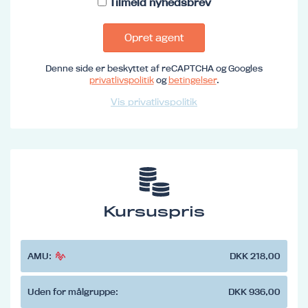
Tilmeld nyhedsbrev
Opret agent
Denne side er beskyttet af reCAPTCHA og Googles
privatlivspolitik
og
betingelser
.
Vis privatlivspolitik
Kursuspris
AMU:
DKK 218,00
Uden for målgruppe:
DKK 936,00