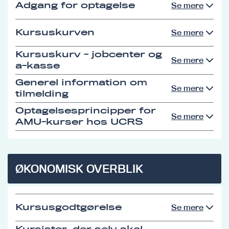
Adgang for optagelse
Se mere
Kursuskurven
Se mere
Kursuskurv - jobcenter og
Se mere
a-kasse
Generel information om
Se mere
tilmelding
Optagelsesprincipper for
Se mere
AMU-kurser hos UCRS
ØKONOMISK OVERBLIK
Kursusgodtgørelse
Se mere