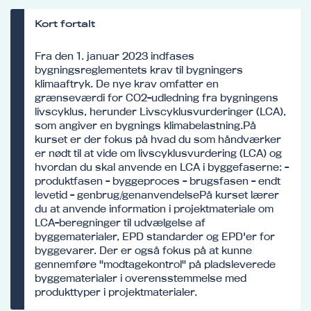
Kort fortalt
Fra den 1. januar 2023 indfases
bygningsreglementets krav til bygningers
klimaaftryk. De nye krav omfatter en
grænseværdi for CO2-udledning fra bygningens
livscyklus, herunder Livscyklusvurderinger (LCA),
som angiver en bygnings klimabelastning.På
kurset er der fokus på hvad du som håndværker
er nødt til at vide om livscyklusvurdering (LCA) og
hvordan du skal anvende en LCA i byggefaserne: -
produktfasen - byggeproces - brugsfasen - endt
levetid - genbrug/genanvendelsePå kurset lærer
du at anvende information i projektmateriale om
LCA-beregninger til udvælgelse af
byggematerialer, EPD standarder og EPD'er for
byggevarer. Der er også fokus på at kunne
gennemføre "modtagekontrol" på pladsleverede
byggematerialer i overensstemmelse med
produkttyper i projektmaterialer.