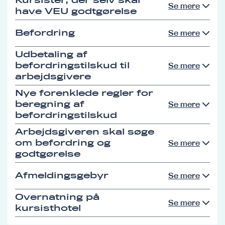
Kursister, der selv skal
Se mere
have VEU godtgørelse
Befordring
Se mere
Udbetaling af
befordringstilskud til
Se mere
arbejdsgivere
Nye forenklede regler for
beregning af
Se mere
befordringstilskud
Arbejdsgiveren skal søge
om befordring og
Se mere
godtgørelse
Afmeldingsgebyr
Se mere
Overnatning på
Se mere
kursisthotel