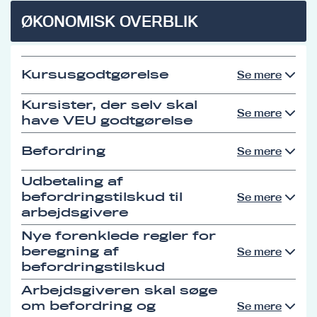
ØKONOMISK OVERBLIK
Kursusgodtgørelse
Se mere
Kursister, der selv skal
Se mere
have VEU godtgørelse
Befordring
Se mere
Udbetaling af
befordringstilskud til
Se mere
arbejdsgivere
Nye forenklede regler for
beregning af
Se mere
befordringstilskud
Arbejdsgiveren skal søge
om befordring og
Se mere