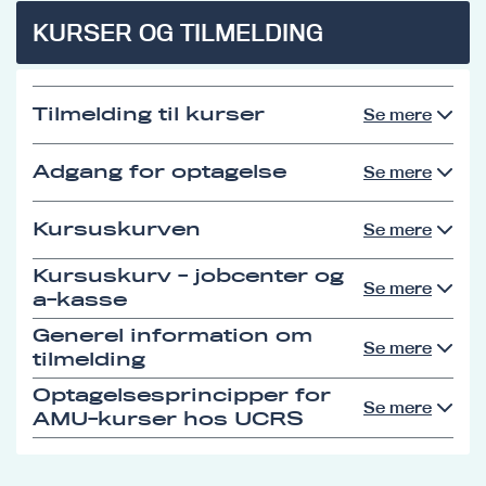
KURSER OG TILMELDING
Tilmelding til kurser
Se mere
Adgang for optagelse
Se mere
Kursuskurven
Se mere
Kursuskurv - jobcenter og
Se mere
a-kasse
Generel information om
Se mere
tilmelding
Optagelsesprincipper for
Se mere
AMU-kurser hos UCRS