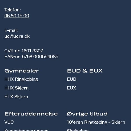
Telefon:
96 80 15 00
E-mail:
uc@ucrs.dk
CVR.nr.
1601 3307
EAN-nr.
5798 000554085
Gymnasier
EUD & EUX
HHX Ringkøbing
EUD
HHX Skjern
EUX
HTX Skjern
Efteruddannelse
Øvrige tilbud
VUC
10'eren Ringkøbing - Skjern
Kompetencegruppen
Skolehjem