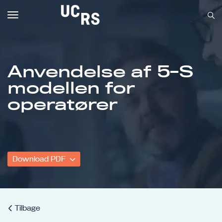
Toggle
navigation
Anvendelse af 5-S
modellen for
Om UCRS
operatører
Bliv faglært
Kursus
Download PDF
Tilbage