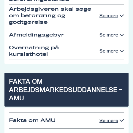
Arbejdsgiveren skal søge
om befordring og
Se mere
godtgørelse
Afmeldingsgebyr
Se mere
Overnatning på
Se mere
kursisthotel
FAKTA OM
ARBEJDSMARKEDSUDDANNELSE -
AMU
Fakta om AMU
Se mere