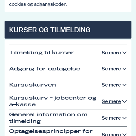
cookies og adgangskoder.
KURSER OG TILMELDING
Tilmelding til kurser
Se mere
Adgang for optagelse
Se mere
Kursuskurven
Se mere
Kursuskurv - jobcenter og
Se mere
a-kasse
Generel information om
Se mere
tilmelding
Optagelsesprincipper for
Se mere