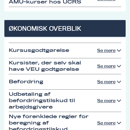
AMU-kurser hos UCRS
ØKONOMISK OVERBLIK
Kursusgodtgørelse
Se mere
Kursister, der selv skal
Se mere
have VEU godtgørelse
Befordring
Se mere
Udbetaling af
befordringstilskud til
Se mere
arbejdsgivere
Nye forenklede regler for
beregning af
Se mere
befordringstilskud