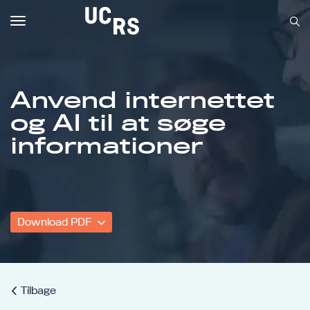
Toggle
navigation
Anvend internettet
og AI til at søge
Om UCRS
informationer
Bliv faglært
Kursus
Download PDF
Tilbage