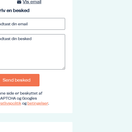
Vis email
kursus@ucrs.dk
riv en besked
Send besked
ne side er beskyttet af
APTCHA og Googles
atlivspolitik
og
betingelser
.