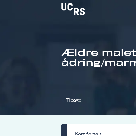
Ældre malet
Om UCRS
ådring/mar
Bliv faglært
Kursus
Tilbage
Kort fortalt