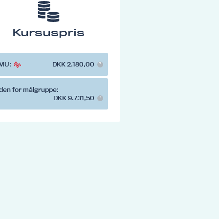
Kursuspris
MU:
DKK 2.180,00
den for målgruppe:
DKK 9.731,50