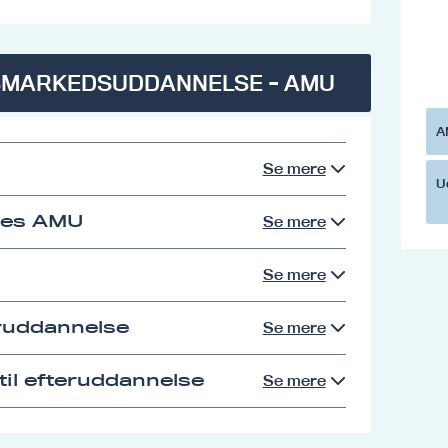
SMARKEDSUDDANNELSE - AMU
A
Se mere
U
res AMU
Se mere
Se mere
eruddannelse
Se mere
il efteruddannelse
Se mere