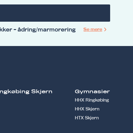
kker - ådring/marmorering
Se mere
ngkøbing Skjern
Gymnasier
HHX Ringkøbing
HHX Skjern
HTX Skjern