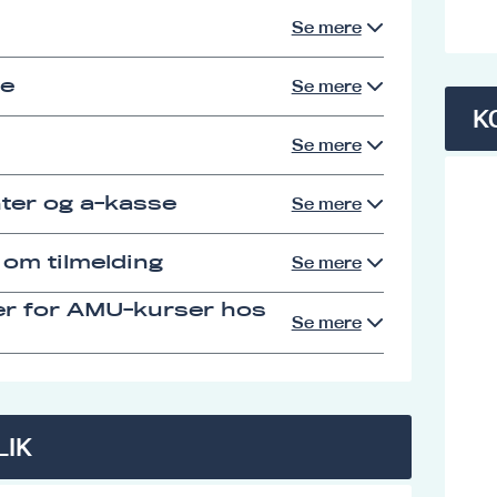
Se mere
se
Se mere
K
Se mere
ter og a-kasse
Se mere
 om tilmelding
Se mere
er for AMU-kurser hos
Se mere
LIK