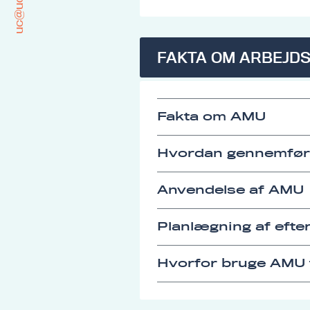
uc@ucrs.dk
FAKTA OM ARBEJD
Fakta om AMU
Hvordan gennemfø
Anvendelse af AMU
Planlægning af eft
Hvorfor bruge AMU t