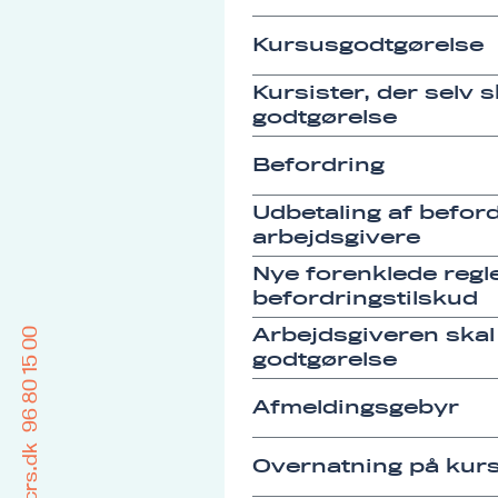
Kursusgodtgørelse
Kursister, der selv 
godtgørelse
Befordring
Udbetaling af befordr
arbejdsgivere
Nye forenklede regle
befordringstilskud
Arbejdsgiveren skal
96 80 15 00
godtgørelse
Afmeldingsgebyr
Overnatning på kurs