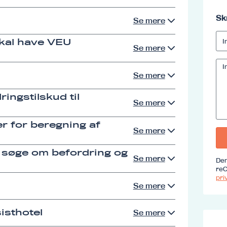
Sk
Se mere
skal have VEU
Se mere
Se mere
ingstilskud til
Se mere
r for beregning af
Se mere
 søge om befordring og
Se mere
Den
reC
priv
Se mere
isthotel
Se mere