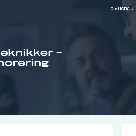
Om UCRS
eknikker -
morering