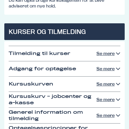
Du kan også bruge kursusagenten for at blive
adviseret om nye hold.
KURSER OG TILMELDING
Tilmelding til kurser
Se mere
Adgang for optagelse
Se mere
Kursuskurven
Se mere
Kursuskurv - jobcenter og
Se mere
a-kasse
Generel information om
Se mere
tilmelding
Optagelsesprincipper for