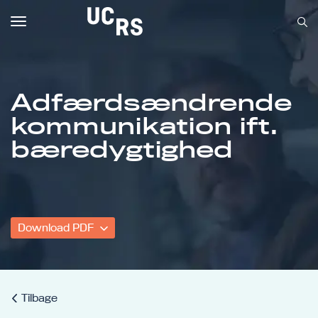
Toggle
navigation
Adfærdsændrende
kommunikation ift.
Om UCRS
bæredygtighed
Bliv faglært
Kursus
Download PDF
Tilbage