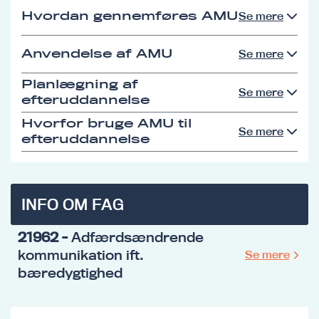
Hvordan gennemføres AMU
Se mere
Anvendelse af AMU
Se mere
Planlægning af
Se mere
efteruddannelse
Hvorfor bruge AMU til
Se mere
efteruddannelse
INFO OM FAG
21962
- Adfærdsændrende
kommunikation ift.
Se mere
bæredygtighed