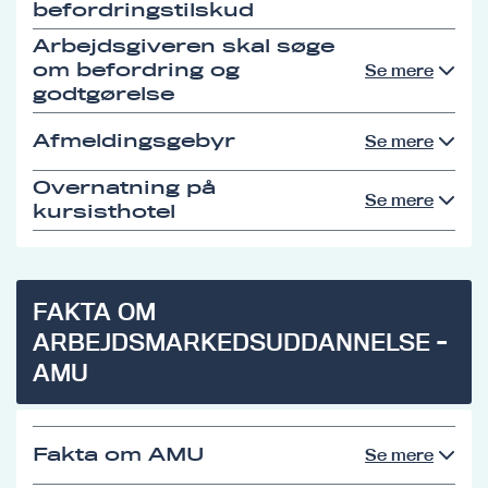
befordringstilskud
Arbejdsgiveren skal søge
om befordring og
Se mere
godtgørelse
Afmeldingsgebyr
Se mere
Overnatning på
Se mere
kursisthotel
FAKTA OM
ARBEJDSMARKEDSUDDANNELSE -
AMU
Fakta om AMU
Se mere