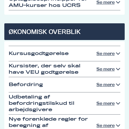
Se mere
AMU-kurser hos UCRS
ØKONOMISK OVERBLIK
Kursusgodtgørelse
Se mere
Kursister, der selv skal
Se mere
have VEU godtgørelse
Befordring
Se mere
Udbetaling af
befordringstilskud til
Se mere
arbejdsgivere
Nye forenklede regler for
beregning af
Se mere