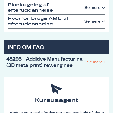
Planlægning af
Se mere
efteruddannelse
Hvorfor bruge AMU til
Se mere
efteruddannelse
INFO OM FAG
48293
- Additive Manufacturing
Se mere
(3D metalprint) rev.enginee
Kursusagent
Modtag en e-mail når der oprettes nye hold på dette