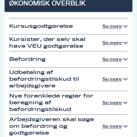
ØKONOMISK OVERBLIK
Kursusgodtgørelse
Se mere
Kursister, der selv skal
Se mere
have VEU godtgørelse
Befordring
Se mere
Udbetaling af
befordringstilskud til
Se mere
arbejdsgivere
Nye forenklede regler for
beregning af
Se mere
befordringstilskud
Arbejdsgiveren skal søge
om befordring og
Se mere
godtgørelse