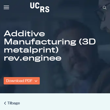
Toggle
navigation
Additive
Manufacturing (3D
Om UCRS
metalprint)
Bliv faglært
rev.enginee
Kursus
Download PDF
Tilbage