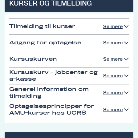
KURSER OG TILMELDING
Tilmelding til kurser
Se mere
Adgang for optagelse
Se mere
Kursuskurven
Se mere
Kursuskurv - jobcenter og
Se mere
a-kasse
Generel information om
Se mere
tilmelding
Optagelsesprincipper for
Se mere
AMU-kurser hos UCRS