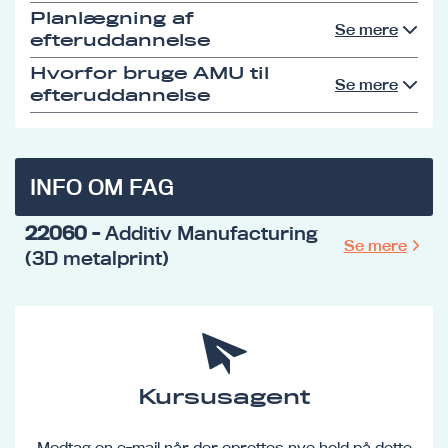
Planlægning af
Se mere
efteruddannelse
Hvorfor bruge AMU til
Se mere
efteruddannelse
INFO OM FAG
22060
- Additiv Manufacturing
Se mere
(3D metalprint)
Kursusagent
Modtag en e-mail når der oprettes nye hold på dette