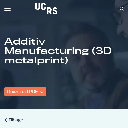
Toggle
navigation
Additiv
Manufacturing (3D
Om UCRS
metalprint)
Bliv faglært
Kursus
Download PDF
Tilbage