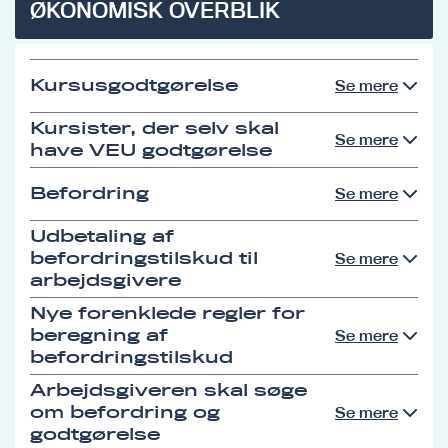
ØKONOMISK OVERBLIK
Kursusgodtgørelse
Se mere
Kursister, der selv skal
Se mere
have VEU godtgørelse
Befordring
Se mere
Udbetaling af
befordringstilskud til
Se mere
arbejdsgivere
Nye forenklede regler for
beregning af
Se mere
befordringstilskud
Arbejdsgiveren skal søge
om befordring og
Se mere
godtgørelse