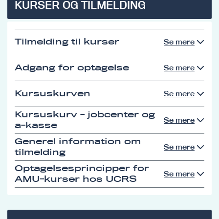
KURSER OG TILMELDING
Tilmelding til kurser
Se mere
Adgang for optagelse
Se mere
Kursuskurven
Se mere
Kursuskurv - jobcenter og
Se mere
a-kasse
Generel information om
Se mere
tilmelding
Optagelsesprincipper for
Se mere
AMU-kurser hos UCRS