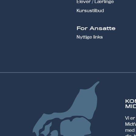
Elever / Lærlinge
Kursustilbud
For Ansatte
Nyttige links
KO
MI
Vi e
MidtV
med 