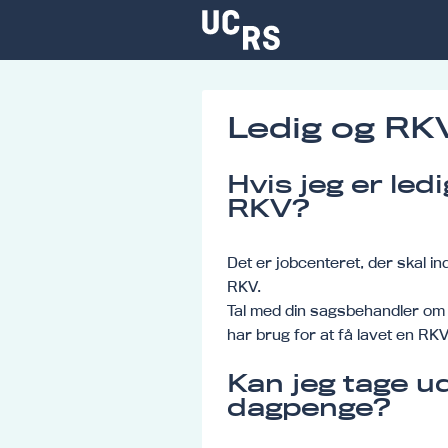
Ledig og RK
Om UCRS
Hvis jeg er led
RKV?
Bliv faglært
Kursus
Det er jobcenteret, der skal in
RKV.
Tal med din sagsbehandler om 
har brug for at få lavet en RKV
Kan jeg tage 
dagpenge?