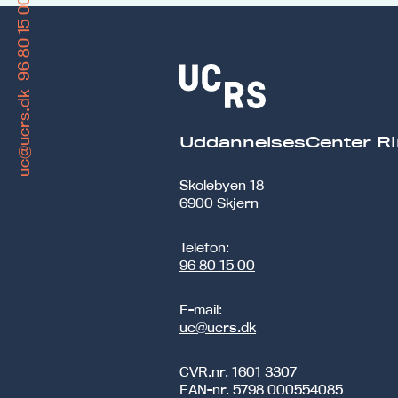
96 80 15 00
uc@ucrs.dk
UddannelsesCenter Ri
Skolebyen 18
6900 Skjern
Telefon:
96 80 15 00
E-mail:
uc@ucrs.dk
CVR.nr.
1601 3307
EAN-nr.
5798 000554085