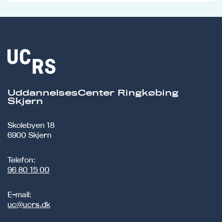
UddannelsesCenter Ringkøbing
Skjern
Skolebyen 18
6900 Skjern
Telefon:
96 80 15 00
E-mail:
uc@ucrs.dk