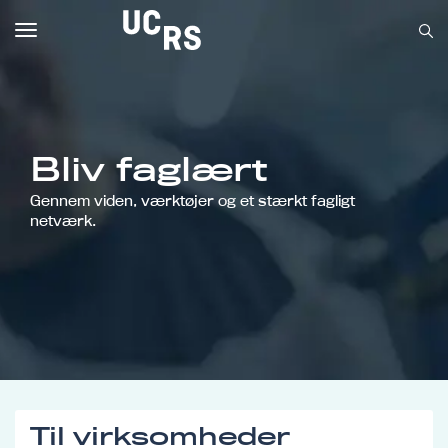
Toggle
navigation
Bliv faglært
Om UCRS
Gennem viden, værktøjer og et stærkt fagligt
Bliv faglært
netværk.
Kursus
Til virksomheder